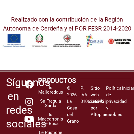
Realizado con la contribución de la Región
Autónoma de Cerdeña y el POR FESR 2014-2020
Síguenos
PRODUCTOS
Is
©
–
P.
|
Sitio
|
Política
|
Inicia
Malloreddus
en
2026
IVA:
web
de
Sa Fregula
La
01062660921
creado
privacidad
Sarda
redes
Casa
por
y
Is
del
Altopiano
cookies
Maccarronis
sociales
Grano
de Busa
Le Rustiche