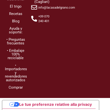
(Cagliari)
El trigo
info@lacasadelgrano.com
Recetas
+39 070
Blog
240 401
Ayuda y
soporte:
• Preguntas
frecuentes
• Embalaje
100%
reciclable
•
Importadores
y
revendedores
autorizados
Comprar
Le tue preferenze relative alla privacy