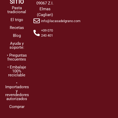
SITIO
09067 Z.I.
Pasta
Elmas
tradicional
(Cagliari)
El trigo
info@lacasadelgrano.com
Recetas
+39 070
Blog
240 401
Ayuda y
soporte:
• Preguntas
frecuentes
• Embalaje
100%
reciclable
•
Importadores
y
revendedores
autorizados
Comprar