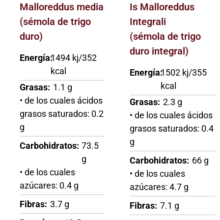
Malloreddus media
Is Malloreddus
(sémola de trigo
Integrali
duro)
(sémola de trigo
duro integral)
Energía:
1494 kj/352
kcal
Energía:
1502 kj/355
kcal
Grasas:
1.1 g
• de los cuales ácidos
Grasas:
2.3 g
grasos saturados: 0.2
• de los cuales ácidos
g
grasos saturados: 0.4
g
Carbohidratos:
73.5
g
Carbohidratos:
66 g
• de los cuales
• de los cuales
azúcares: 0.4 g
azúcares: 4.7 g
Fibras:
3.7 g
Fibras:
7.1 g