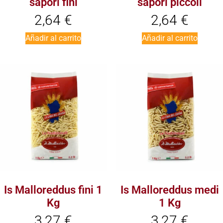
sapori fini
sapori piccoli
2,64
€
2,64
€
Añadir al carrito
Añadir al carrito
Is Malloreddus fini 1
Is Malloreddus medi
Kg
1 Kg
3,27
€
3,27
€