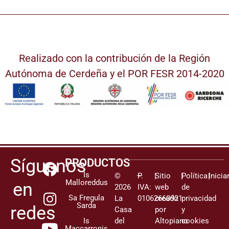
Realizado con la contribución de la Región
Autónoma de Cerdeña y el POR FESR 2014-2020
Síguenos
PRODUCTOS
Is
©
–
P.
|
Sitio
|
Política
|
Inicia
Malloreddus
en
2026
IVA:
web
de
Sa Fregula
La
01062660921
creado
privacidad
Sarda
redes
Casa
por
y
Is
del
Altopiano
cookies
Maccarronis