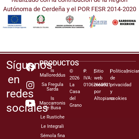
Autónoma de Cerdeña y el POR FESR 2014-2020
Síguenos
PRODUCTOS
Is
©
–
P.
|
Sitio
|
Política
|
Inicia
Malloreddus
en
2026
IVA:
web
de
Sa Fregula
La
01062660921
creado
privacidad
Sarda
redes
Casa
por
y
Is
del
Altopiano
cookies
Maccarronis
sociales
Grano
de Busa
Le Rustiche
Le Integrali
Sémola fina