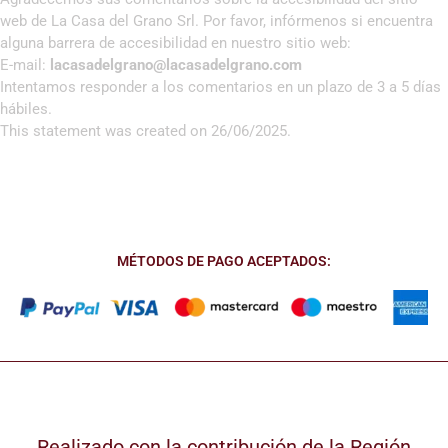
web de La Casa del Grano Srl. Por favor, infórmenos si encuentra
alguna barrera de accesibilidad en nuestro sitio web:
E-mail:
lacasadelgrano@lacasadelgrano.com
Intentamos responder a los comentarios en un plazo de 3 a 5 días
hábiles.
This statement was created on 26/06/2025.
MÉTODOS DE PAGO ACEPTADOS:
Realizado con la contribución de la Región