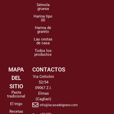
Sémola
gruesa
Harina tipo
00
Harina de
granito
Las cestas
de casa
Todos los
productos
MAPA
CONTACTOS
Via Cettolini
DEL
52/54
SITIO
09067 Z.I.
Pasta
Elmas
tradicional
(Cagliari)
El trigo
info@lacasadelgrano.com
Recetas