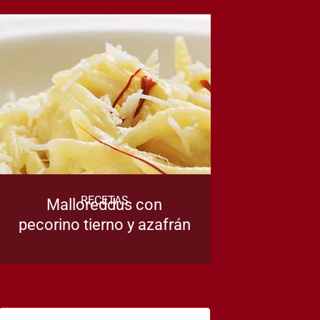
RECETAS
Malloreddus con
pecorino tierno y azafrán