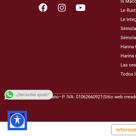
Is Macc
Le Rust
Le Integ
Sémola 
Sémola
Harina 
Harina 
Las ces
Todos 
¿Necesitas ayuda?
© 2026 La Casa del Grano
–
P. IVA: 01062660921
|
Sitio web crea
Informat