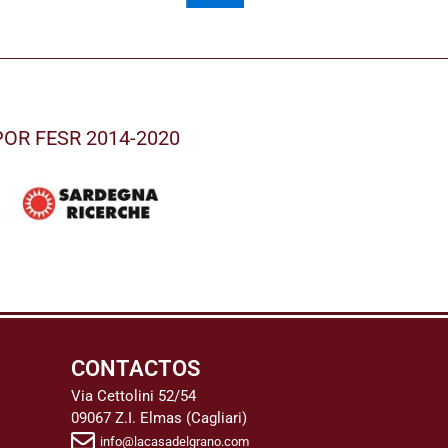
l POR FESR 2014-2020
CONTACTOS
Via Cettolini 52/54
09067 Z.I. Elmas (Cagliari)
info@lacasadelgrano.com