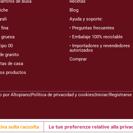
arronis de Busa
Recetas
iche
Blog
rali
Ayuda y soporte:
fina
• Preguntas frecuentes
 gruesa
• Embalaje 100% reciclable
tipo 00
• Importadores y revendedores
autorizados
de granito
Comprar
tas de casa
los productos
do por
Altopiano
|
Política de privacidad y cookies
|
Iniciar/Registrarse
iva sulla raccolta
Le tue preferenze relative alla priva