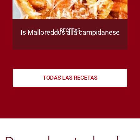
RECETAS
Is Malloreddus alla campidanese
TODAS LAS RECETAS