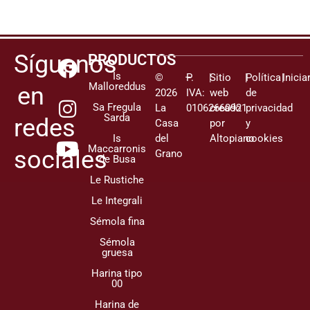
Síguenos
PRODUCTOS
Is
©
–
P.
|
Sitio
|
Política
|
Inicia
Malloreddus
en
2026
IVA:
web
de
Sa Fregula
La
01062660921
creado
privacidad
Sarda
redes
Casa
por
y
Is
del
Altopiano
cookies
Maccarronis
sociales
Grano
de Busa
Le Rustiche
Le Integrali
Sémola fina
Sémola
gruesa
Harina tipo
00
Harina de