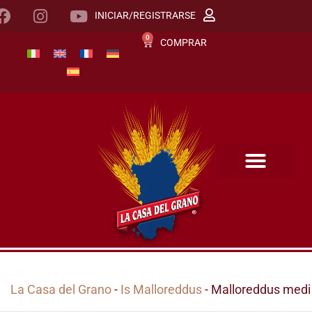
INICIAR/REGISTRARSE
0
COMPRAR
La Casa del Grano
-
Is Malloreddus
- Malloreddus medi