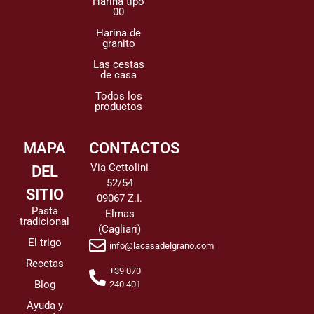
Harina tipo
00
Harina de
granito
Las cestas
de casa
Todos los
productos
MAPA
CONTACTOS
Via Cettolini
DEL
52/54
SITIO
09067 Z.I.
Pasta
Elmas
tradicional
(Cagliari)
El trigo
info@lacasadelgrano.com
Recetas
+39 070
Blog
240 401
Ayuda y