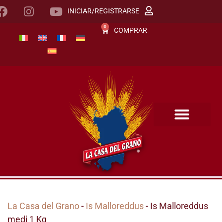
INICIAR/REGISTRARSE
0
COMPRAR
La Casa del Grano
-
Is Malloreddus
- Is Malloreddus
medi 1 Kg