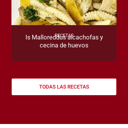
RECETAS
Is Malloreddus alcachofas y
cecina de huevos
TODAS LAS RECETAS