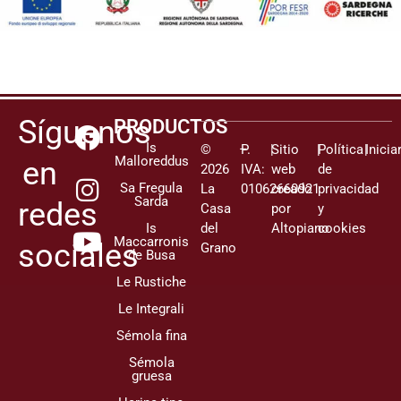
Síguenos
PRODUCTOS
Is
©
–
P.
|
Sitio
|
Política
|
Inicia
Malloreddus
en
2026
IVA:
web
de
Sa Fregula
La
01062660921
creado
privacidad
Sarda
redes
Casa
por
y
Is
del
Altopiano
cookies
Maccarronis
sociales
Grano
de Busa
Le Rustiche
Le Integrali
Sémola fina
Sémola
gruesa