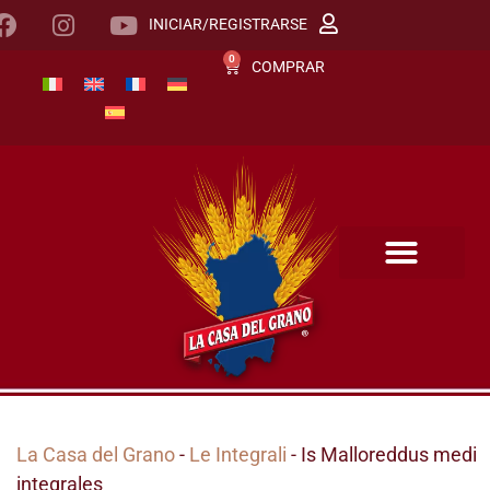
INICIAR/REGISTRARSE
0
COMPRAR
La Casa del Grano
-
Le Integrali
- Is Malloreddus medi
integrales