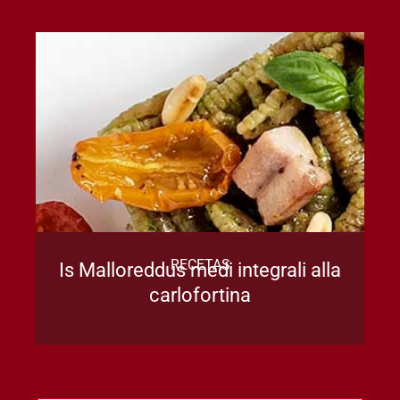
RECETAS
Is Malloreddus medi integrali alla
carlofortina