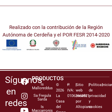
Realizado con la contribución de la Región
Autónoma de Cerdeña y el POR FESR 2014-2020
Síguenos
PRODUCTOS
Is
©
–
P.
|
Sitio
|
Política
|
Inicia
Malloreddus
en
2026
IVA:
web
de
Sa Fregula
La
01062660921
creado
privacidad
Sarda
redes
Casa
por
y
Is
del
Altopiano
cookies
Maccarronis