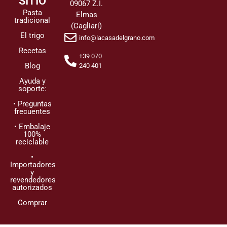
SITIO
09067 Z.I.
Pasta
Elmas
tradicional
(Cagliari)
El trigo
info@lacasadelgrano.com
Recetas
+39 070
Blog
240 401
Ayuda y
soporte:
• Preguntas
frecuentes
• Embalaje
100%
reciclable
•
Importadores
y
revendedores
autorizados
Comprar