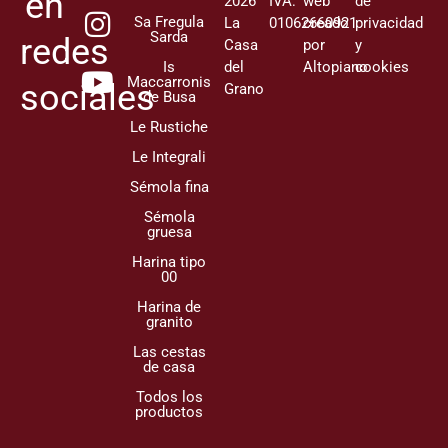
en
2026
IVA:
web
de
Sa Fregula
La
01062660921
creado
privacidad
Sarda
redes
Casa
por
y
Is
del
Altopiano
cookies
Maccarronis
sociales
Grano
de Busa
Le Rustiche
Le Integrali
Sémola fina
Sémola
gruesa
Harina tipo
00
Harina de
granito
Las cestas
de casa
Todos los
productos