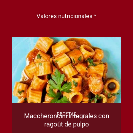
Valores nutricionales *
RECETAS
Maccheroncini integrales con
ragoût de pulpo