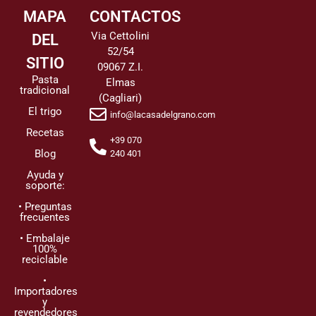
MAPA
CONTACTOS
Via Cettolini
DEL
52/54
SITIO
09067 Z.I.
Pasta
Elmas
tradicional
(Cagliari)
El trigo
info@lacasadelgrano.com
Recetas
+39 070
Blog
240 401
Ayuda y
soporte:
• Preguntas
frecuentes
• Embalaje
100%
reciclable
•
Importadores
y
revendedores