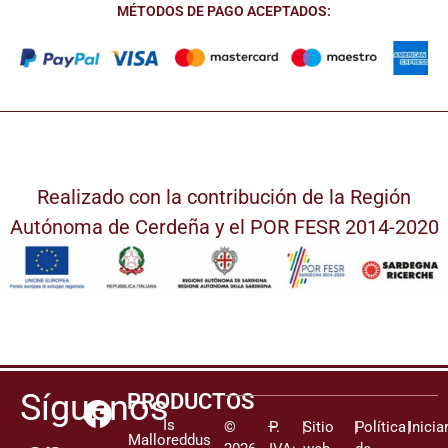
MÉTODOS DE PAGO ACEPTADOS:
Realizado con la contribución de la Región
Autónoma de Cerdeña y el POR FESR 2014-2020
Síguenos
PRODUCTOS
Is
©
–
P.
|
Sitio
|
Política
|
Inicia
Malloreddus