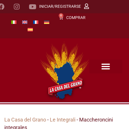
INICIAR/REGISTRARSE
0
COMPRAR
La Casa del Grano
-
Le Integrali
- Maccheroncini
integrales