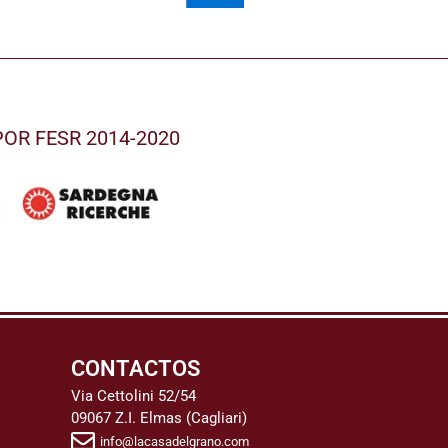
l POR FESR 2014-2020
CONTACTOS
Via Cettolini 52/54
09067 Z.I. Elmas (Cagliari)
info@lacasadelgrano.com