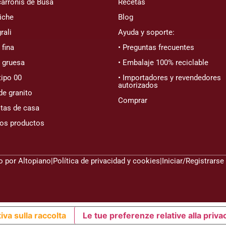
arronis de Busa
Recetas
iche
Blog
rali
Ayuda y soporte:
fina
• Preguntas frecuentes
 gruesa
• Embalaje 100% reciclable
tipo 00
• Importadores y revendedores
autorizados
de granito
Comprar
tas de casa
los productos
do por
Altopiano
|
Política de privacidad y cookies
|
Iniciar/Registrarse
iva sulla raccolta
Le tue preferenze relative alla priva