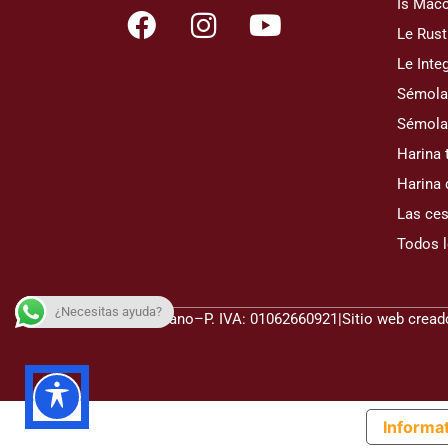
Is Macc
Le Rust
Le Integ
Sémola 
Sémola
Harina 
Harina 
Las ces
Todos 
¿Necesitas ayuda?
© 2026 La Casa del Grano
–
P. IVA: 01062660921
|
Sitio web crea
Informat