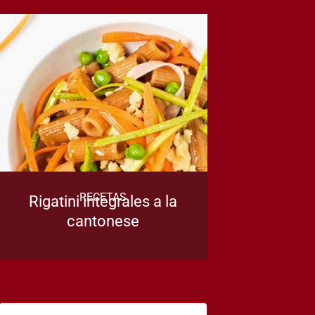
RECETAS
Rigatini integrales a la
cantonese