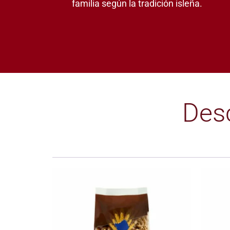
familia según la tradición isleña.
Des