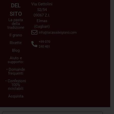
Via Cettolini
DEL
52/54
SITO
09067 Z.I.
La pasta
Elmas
della
(Cagliari)
tradizione
info@lacasadelgrano.com
Il grano
+39 070
Ricette
240 401
Blog
Aiuto e
supporto:
• Domande
frequenti
• Confezioni
100%
riciclabili
Acquista