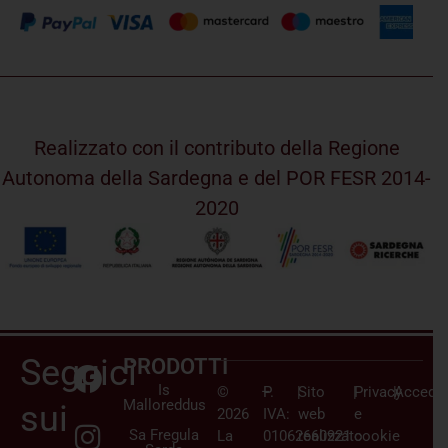
Realizzato con il contributo della Regione
Autonoma della Sardegna e del POR FESR 2014-
2020
Seguici
PRODOTTI
Is
©
–
P.
|
Sito
|
Privacy
|
Accedi/
Malloreddus
sui
2026
IVA:
web
e
Sa Fregula
La
01062660921
realizzato
cookie