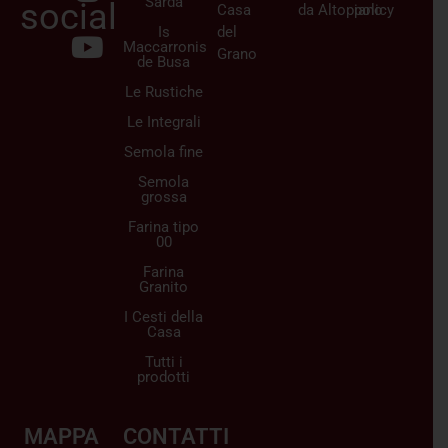
Sarda
social
Casa
da
Altopiano
policy
Is
del
Maccarronis
Grano
de Busa
Le Rustiche
Le Integrali
Semola fine
Semola
grossa
Farina tipo
00
Farina
Granito
I Cesti della
Casa
Tutti i
prodotti
MAPPA
CONTATTI