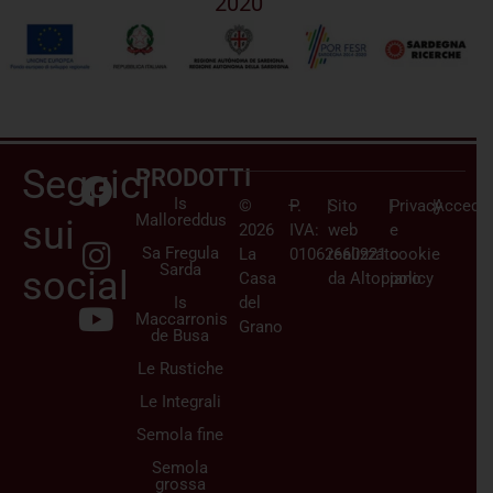
2020
Seguici
PRODOTTI
Is
©
–
P.
|
Sito
|
Privacy
|
Accedi/
Malloreddus
sui
2026
IVA:
web
e
Sa Fregula
La
01062660921
realizzato
cookie
Sarda
social
Casa
da
Altopiano
policy
Is
del
Maccarronis
Grano
de Busa
Le Rustiche
Le Integrali
Semola fine
Semola
grossa