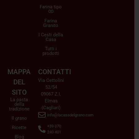
Farina tipo
00
Farina
Granito
I Cesti della
Casa
Tutti i
prodotti
MAPPA
CONTATTI
Via Cettolini
DEL
52/54
SITO
09067 Z.I.
La pasta
Elmas
della
(Cagliari)
tradizione
info@lacasadelgrano.com
Il grano
+39 070
Ricette
240 401
Blog