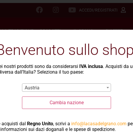
ACCEDI/REGISTRATI
LLA TRADIZIONE
PRODOTTI
IL GRANO
RICETTE
Benvenuto sullo shop
dei nostri prodotti sono da considerarsi
IVA inclusa
. Acquisti da 
iversa dall’Italia? Seleziona il tuo paese:
Ricette con semola
Austria
Cambia nazione
 acquisti dal
Regno Unito
, scrivi a
info@lacasadelgrano.com
pe
informazioni sui dazi doganali e le spese di spedizione.