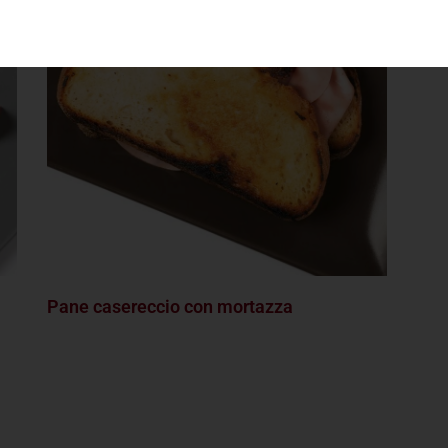
Pane casereccio con mortazza