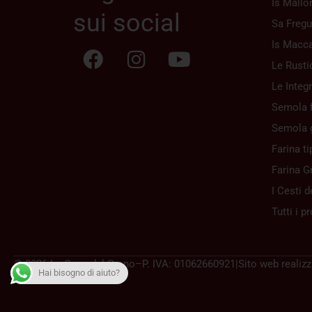
Is Mallo
sui social
Sa Fregu
Is Macca
Le Rusti
Le Integr
Semola f
Semola 
Farina ti
Farina G
I Cesti d
Tutti i p
© 2026 La Casa del Grano
–
P. IVA: 01062660921
|
Sito web realiz
Hai bisogno di aiuto?