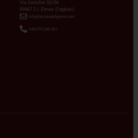
Via Cettolini 52/54
09067 Z.I. Elmas (Cagliari)
info@lacasadelgrano.com
+39 070 240 401