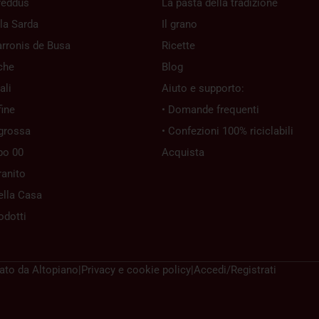
reddus
La pasta della tradizione
la Sarda
Il grano
rronis de Busa
Ricette
che
Blog
ali
Aiuto e supporto:
ine
• Domande frequenti
grossa
• Confezioni 100% riciclabili
po 00
Acquista
ranito
ella Casa
rodotti
zato da
Altopiano
|
Privacy e cookie policy
|
Accedi/Registrati