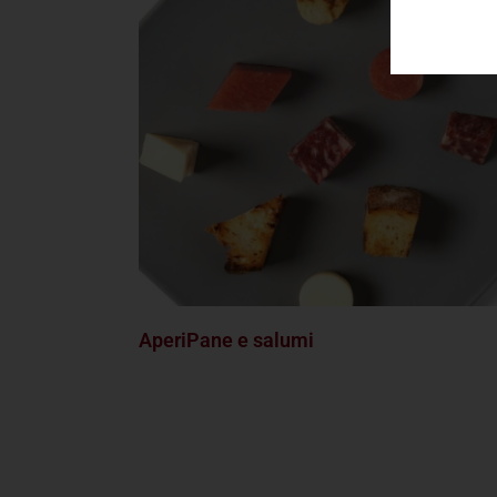
AperiPane e salumi