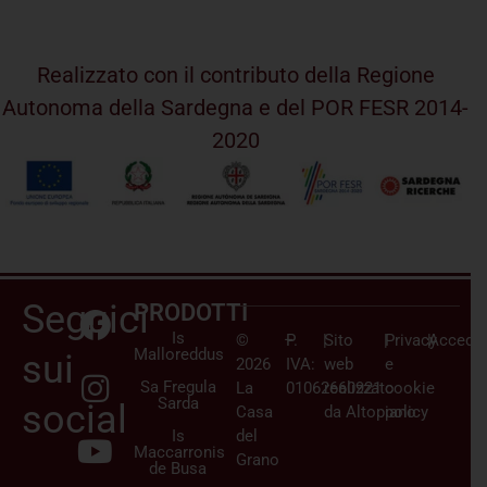
Realizzato con il contributo della Regione
Autonoma della Sardegna e del POR FESR 2014-
2020
Seguici
PRODOTTI
Is
©
–
P.
|
Sito
|
Privacy
|
Accedi/
Malloreddus
sui
2026
IVA:
web
e
Sa Fregula
La
01062660921
realizzato
cookie
Sarda
social
Casa
da
Altopiano
policy
Is
del
Maccarronis
Grano
de Busa