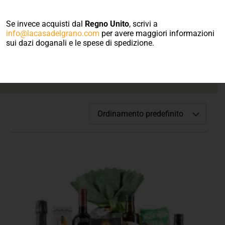
Benvenuto nel
negozio on line
Se invece acquisti dal
Regno Unito
, scrivi a
info@lacasadelgrano.com
per avere maggiori informazioni
sui dazi doganali e le spese di spedizione.