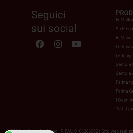
Seguici
PROD
Is Mallo
sui social
Sa Fregu
Is Macca
Le Rusti
Le Integr
Semola f
Semola 
Farina ti
Farina G
I Cesti d
Tutti i p
© 2026 La Casa del Grano
–
P. IVA: 01062660921
|
Sito web realiz