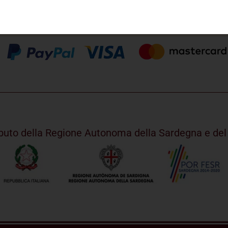
ributo della Regione Autonoma della Sardegna e d