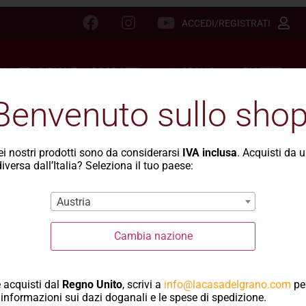
ACCEDI/REGISTRATI
LLA TRADIZIONE
PRODOTTI
IL GRANO
RICETTE
Benvenuto sullo shop
dei nostri prodotti sono da considerarsi
IVA inclusa
. Acquisti da 
iversa dall’Italia? Seleziona il tuo paese:
to nel negozio
Austria
Cambia nazione
 acquisti dal
Regno Unito
, scrivi a
info@lacasadelgrano.com
pe
informazioni sui dazi doganali e le spese di spedizione.