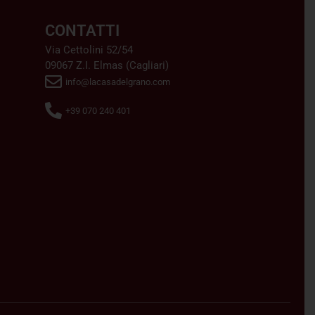
CONTATTI
Via Cettolini 52/54
09067 Z.I. Elmas (Cagliari)
info@lacasadelgrano.com
+39 070 240 401