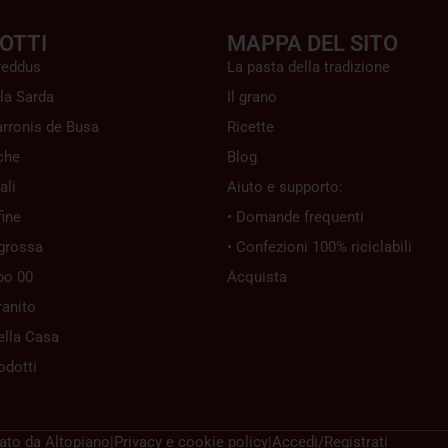
OTTI
MAPPA DEL SITO
reddus
La pasta della tradizione
la Sarda
Il grano
rronis de Busa
Ricette
che
Blog
ali
Aiuto e supporto:
ine
• Domande frequenti
grossa
• Confezioni 100% riciclabili
po 00
Acquista
ranito
ella Casa
rodotti
zato da
Altopiano
|
Privacy e cookie policy
|
Accedi/Registrati