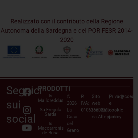
Realizzato con il contributo della Regione
Autonoma della Sardegna e del POR FESR 2014-
2020
Seguici
PRODOTTI
Is
©
–
P.
|
Sito
|
Privacy
|
Accedi/
Malloreddus
sui
2026
IVA:
web
e
Sa Fregula
La
01062660921
realizzato
cookie
Sarda
social
Casa
da
Altopiano
policy
Is
del
Maccarronis
Grano
de Busa