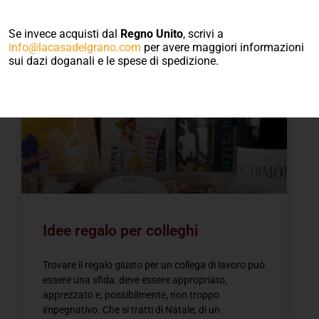
Blog
Se invece acquisti dal
Regno Unito
, scrivi a
info@lacasadelgrano.com
per avere maggiori informazioni
sui dazi doganali e le spese di spedizione.
IDEE REGALO
Idee regalo per colleghi
Trovare il regalo giusto per un collega di lavoro può
essere una sfida: deve essere appropriato,
apprezzato e, possibilmente, non troppo
impegnativo. Che si tratti di Natale, di un