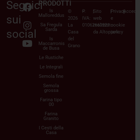
Seguici
PRODOTTI
Is
©
–
P.
|
Sito
|
Privacy
|
Accedi/
Malloreddus
sui
2026
IVA:
web
e
Sa Fregula
La
01062660921
realizzato
cookie
Sarda
social
Casa
da
Altopiano
policy
Is
del
Maccarronis
Grano
de Busa
Le Rustiche
Le Integrali
Semola fine
Semola
grossa
Farina tipo
00
Farina
Granito
I Cesti della
Casa