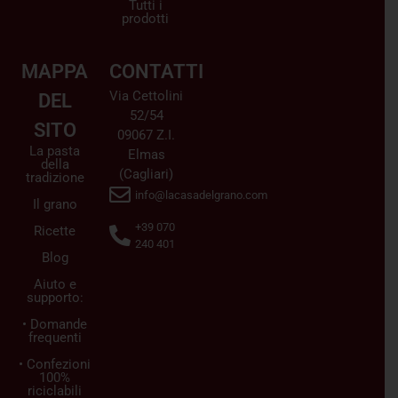
Tutti i
prodotti
MAPPA
CONTATTI
Via Cettolini
DEL
52/54
SITO
09067 Z.I.
La pasta
Elmas
della
(Cagliari)
tradizione
info@lacasadelgrano.com
Il grano
+39 070
Ricette
240 401
Blog
Aiuto e
supporto:
• Domande
frequenti
• Confezioni
100%
riciclabili