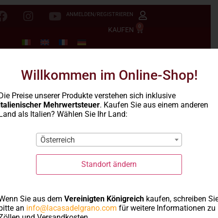
ANMELDEN/REGISTRIEREN
0
KAUFEN
Willkommen im Online-Shop!
Die Preise unserer Produkte verstehen sich inklusive
italienischer Mehrwertsteuer
. Kaufen Sie aus einem anderen
Land als Italien? Wählen Sie Ihr Land:
Österreich
Standort ändern
Wenn Sie aus dem
Vereinigten Königreich
kaufen, schreiben Si
bitte an
info@lacasadelgrano.com
für weitere Informationen zu
Zöllen und Versandkosten.