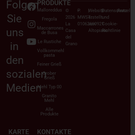
Folgen
PRODUKTE
Malloreddus
©
–
P.
|
Website
|
Datenschutz
|
Anmelden
Sie
2026
MWST.:
erstellt
und
Fregola
La
01062660921
von
Cookie-
Maccarrones
uns
Casa
Altopiano
Richtlinie
de Busa
del
Le Rustiche
in
Grano
Vollkornmehl
pasta
den
Feiner Grieß
sozialen
Grober
Grieß
Medien
Mehl Typ 00
Granito
Mehl
Alle
Produkte
KARTE
KONTAKTE