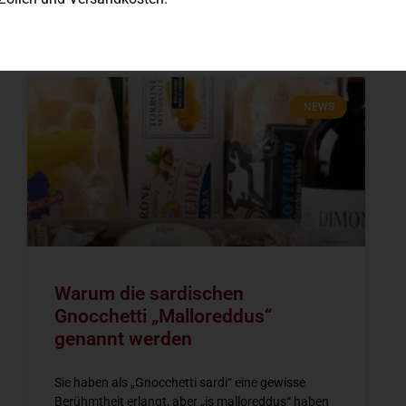
Blog
NEWS
Warum die sardischen
Gnocchetti „Malloreddus“
genannt werden
Sie haben als „Gnocchetti sardi“ eine gewisse
Berühmtheit erlangt, aber „is malloreddus“ haben