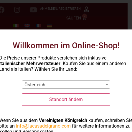
ANMELDEN/REGISTRIEREN
0
KAUFEN
Willkommen im Online-Shop!
Die Preise unserer Produkte verstehen sich inklusive
italienischer Mehrwertsteuer
. Kaufen Sie aus einem anderen
Land als Italien? Wählen Sie Ihr Land:
Österreich
Standort ändern
Wenn Sie aus dem
Vereinigten Königreich
kaufen, schreiben Si
bitte an
info@lacasadelgrano.com
für weitere Informationen zu
Zöllen und Versandkosten.