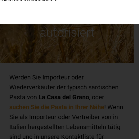
Importeure und
Einzelhändler
autorisiert
Werden Sie Importeur oder
Wiederverkäufer der typisch sardischen
Pasta von
La Casa del Grano
, oder
suchen Sie die Pasta in Ihrer Nähe
! Wenn
Sie als Importeur oder Vertreiber von in
Italien hergestellten Lebensmitteln tätig
sind und in unsere Kontaktliste für