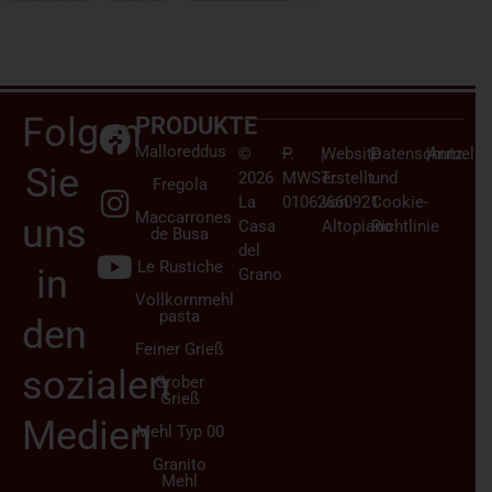
Folgen
PRODUKTE
Malloreddus
©
–
P.
|
Website
|
Datenschutz
|
Anmelden
Sie
2026
MWST.:
erstellt
und
Fregola
La
01062660921
von
Cookie-
Maccarrones
uns
Casa
Altopiano
Richtlinie
de Busa
del
Le Rustiche
in
Grano
Vollkornmehl
pasta
den
Feiner Grieß
sozialen
Grober
Grieß
Medien
Mehl Typ 00
Granito
Mehl