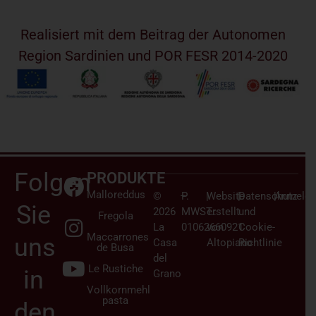
Realisiert mit dem Beitrag der Autonomen
Region Sardinien und POR FESR 2014-2020
Folgen
PRODUKTE
Malloreddus
©
–
P.
|
Website
|
Datenschutz
|
Anmelden
Sie
2026
MWST.:
erstellt
und
Fregola
La
01062660921
von
Cookie-
Maccarrones
uns
Casa
Altopiano
Richtlinie
de Busa
del
Le Rustiche
in
Grano
Vollkornmehl
pasta
den