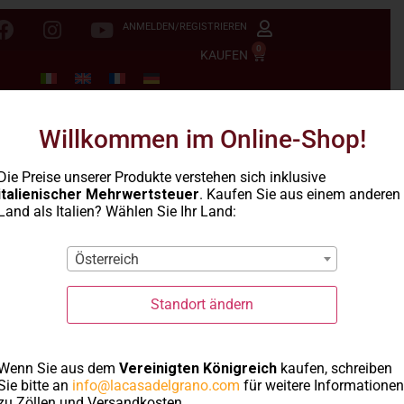
ANMELDEN/REGISTRIEREN
0
KAUFEN
Willkommen im Online-Shop!
Die Preise unserer Produkte verstehen sich inklusive
italienischer Mehrwertsteuer
. Kaufen Sie aus einem anderen
Land als Italien? Wählen Sie Ihr Land:
Österreich
Standort ändern
Typisch sardische
Wenn Sie aus dem
Vereinigten Königreich
kaufen, schreiben
Sie bitte an
info@lacasadelgrano.com
für weitere Informationen
zu Zöllen und Versandkosten.