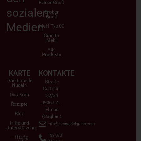
Feiner Grieß
sozialen
Grober
Grieß
Medien
Mehl Typ 00
Granito
Mehl
Alle
Produkte
KARTE
KONTAKTE
Traditionelle
Straße
Nudeln
Cettolini
Das Korn
52/54
09067 Z.I.
Rezepte
Elmas
Blog
(Cagliari)
Hilfe und
info@lacasadelgrano.com
Unterstützung:
+39 070
– Häufig