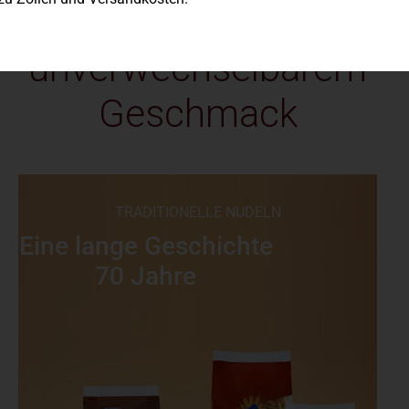
Produkte mit
unverwechselbarem
Geschmack
TRADITIONELLE NUDELN
Eine lange Geschichte
70 Jahre