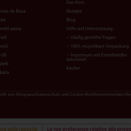
Das Korn
ones de Busa
Rezepte
che
Blog
mehl pasta
Hilfe und Unterstützung:
rieß
– Häufig gestellte Fragen
rieß
– 100% recycelbare Verpackung
 00
– Importeure und Einzelhändler
autorisiert
Mehl
Kaufen
dukte
ellt von
Altopiano
|
Datenschutz und Cookie-Richtlinie
|
Anmelden/Reg
va sulla raccolta
Le tue preferenze relative alla priva