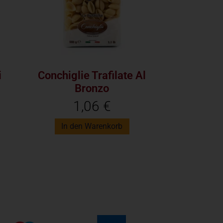
i
Conchiglie Trafilate Al
Bronzo
1,06
€
In den Warenkorb