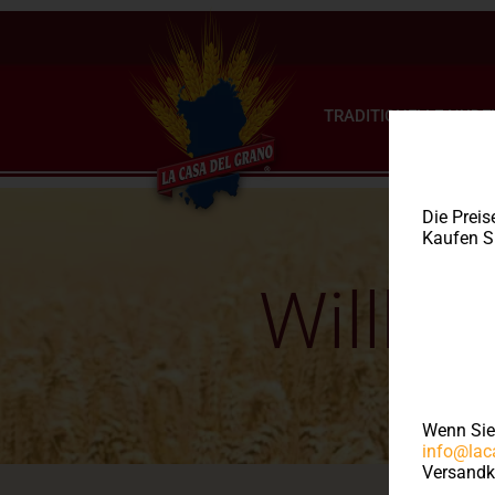
TRADITIONELLE NUDE
Die Preis
Kaufen Si
Willko
Wenn Si
info@lac
Versandk