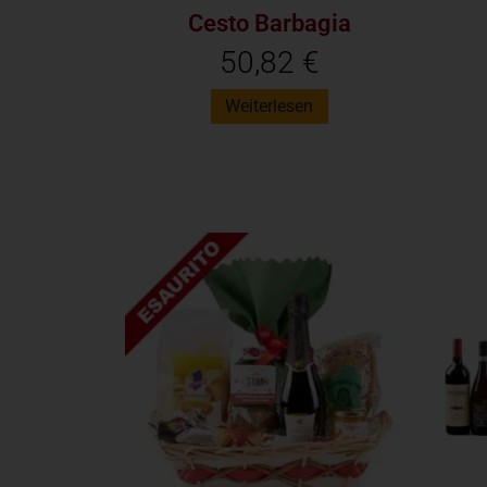
Cesto Barbagia
50,82
€
Weiterlesen