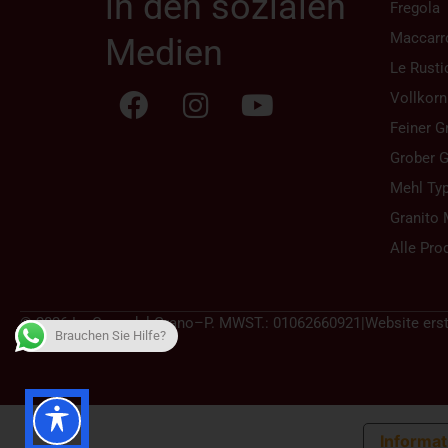
in den sozialen
Fregola
Maccarr
Medien
Le Rusti
Vollkorn
Feiner G
Grober G
Mehl Typ
Granito 
Alle Pro
© 2026 La Casa del Grano
–
P. MWST.: 01062660921
|
Website erst
Brauchen Sie Hilfe?
Informati