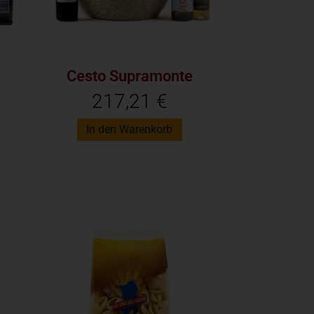
Cesto Supramonte
217,21
€
In den Warenkorb