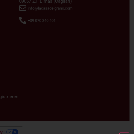
09067 Z.I. Elmas (Cagliari)
info@lacasadelgrano.com
+39 070 240 401
istrieren
cy