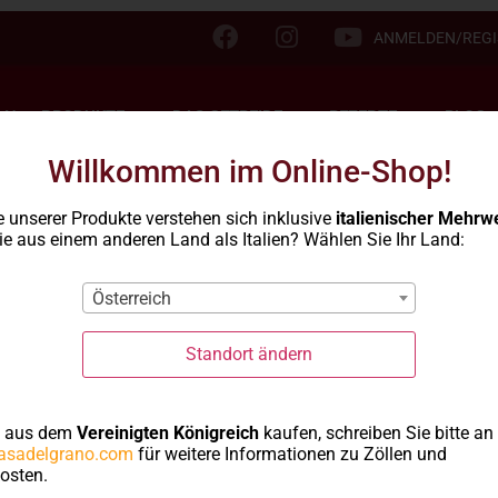
ANMELDEN/REGI
LN
PRODUKTE
DAS GETREIDE
REZEPTE
BLOG
Willkommen im Online-Shop!
e unserer Produkte verstehen sich inklusive
italienischer Mehrw
e aus einem anderen Land als Italien? Wählen Sie Ihr Land:
mmen im Onlin
Österreich
Standort ändern
e aus dem
Vereinigten Königreich
kaufen, schreiben Sie bitte an
asadelgrano.com
für weitere Informationen zu Zöllen und
osten.