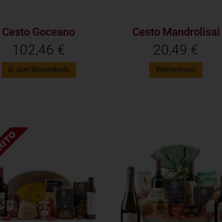
Cesto Goceano
Cesto Mandrolisai
102,46
€
20,49
€
In den Warenkorb
Weiterlesen