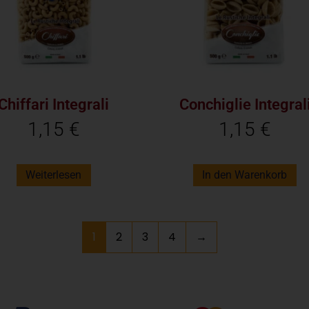
Chiffari Integrali
Conchiglie Integral
1,15
€
1,15
€
Weiterlesen
In den Warenkorb
1
2
3
4
→