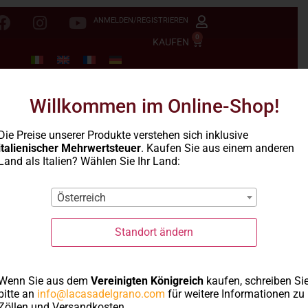
ANMELDEN/REGISTRIEREN
0
KAUFEN
Willkommen im Online-Shop!
Die Preise unserer Produkte verstehen sich inklusive
italienischer Mehrwertsteuer
. Kaufen Sie aus einem anderen
Land als Italien? Wählen Sie Ihr Land:
Österreich
Standort ändern
Wenn Sie aus dem
Vereinigten Königreich
kaufen, schreiben Si
bitte an
info@lacasadelgrano.com
für weitere Informationen zu
Zöllen und Versandkosten.