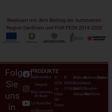
Realisiert mit dem Beitrag der Autonomen
Region Sardinien und POR FESR 2014-2020
Folgen
PRODUKTE
Malloreddus
©
–
P.
|
Website
|
Datenschutz
|
Anmelden
Sie
2026
MWST.:
erstellt
und
Fregola
La
01062660921
von
Cookie-
Maccarrones
uns
Casa
Altopiano
Richtlinie
de Busa
del
Le Rustiche
in
Grano
Vollkornmehl