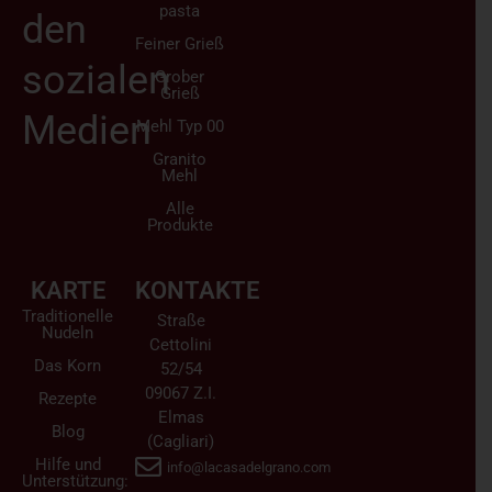
pasta
den
Feiner Grieß
sozialen
Grober
Grieß
Medien
Mehl Typ 00
Granito
Mehl
Alle
Produkte
KARTE
KONTAKTE
Traditionelle
Straße
Nudeln
Cettolini
Das Korn
52/54
09067 Z.I.
Rezepte
Elmas
Blog
(Cagliari)
Hilfe und
info@lacasadelgrano.com
Unterstützung: