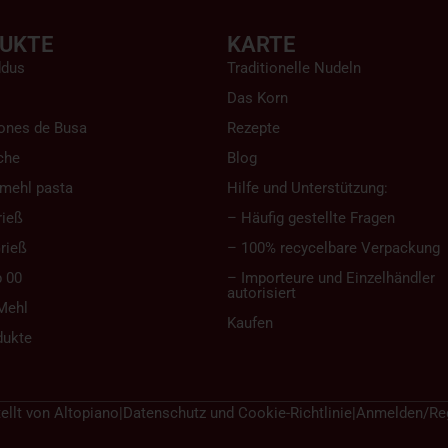
UKTE
KARTE
ddus
Traditionelle Nudeln
Das Korn
ones de Busa
Rezepte
che
Blog
mehl pasta
Hilfe und Unterstützung:
rieß
– Häufig gestellte Fragen
rieß
– 100% recycelbare Verpackung
 00
– Importeure und Einzelhändler
autorisiert
Mehl
Kaufen
dukte
ellt von
Altopiano
|
Datenschutz und Cookie-Richtlinie
|
Anmelden/Reg