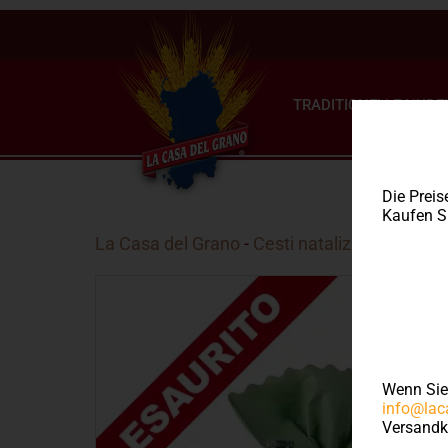
TRADITIONELLE NUDE
Die Preis
Kaufen Si
La Casa del Grano
-
Cesti natalizi
- Cesto Ca
Wenn Si
info@lac
Versandk