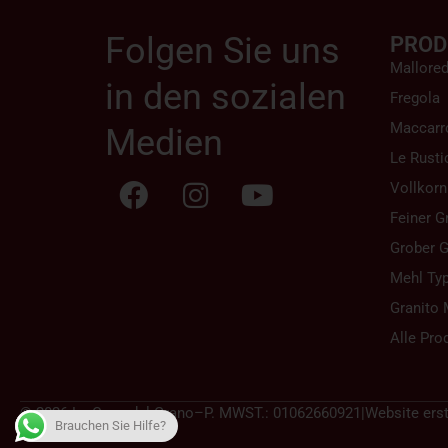
Folgen Sie uns
PROD
Mallore
in den sozialen
Fregola
Maccarr
Medien
Le Rusti
Vollkorn
Feiner G
Grober G
Mehl Typ
Granito 
Alle Pro
© 2026 La Casa del Grano
–
P. MWST.: 01062660921
|
Website erst
Brauchen Sie Hilfe?