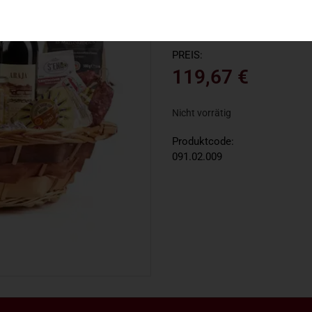
PREIS:
119,67
€
Nicht vorrätig
Produktcode:
091.02.009