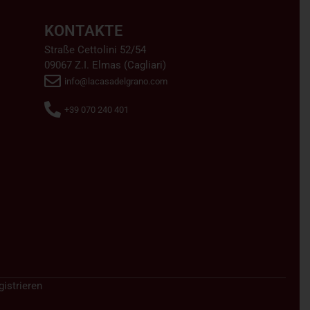
KONTAKTE
Straße Cettolini 52/54
09067 Z.I. Elmas (Cagliari)
info@lacasadelgrano.com
+39 070 240 401
istrieren