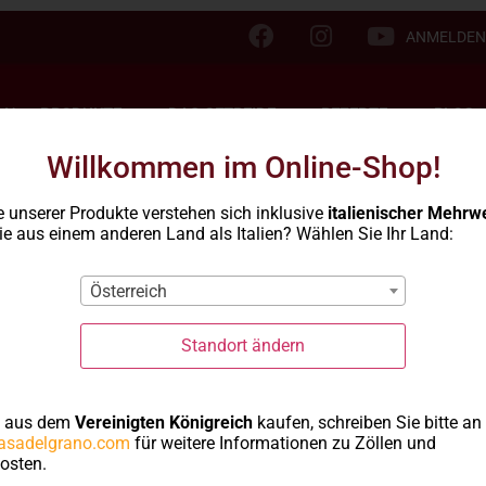
ANMELDEN
LN
PRODUKTE
DAS GETREIDE
REZEPTE
BLOG
Willkommen im Online-Shop!
e unserer Produkte verstehen sich inklusive
italienischer Mehrw
e aus einem anderen Land als Italien? Wählen Sie Ihr Land:
mpidano
Österreich
Cesto
Standort ändern
Campi
e aus dem
Vereinigten Königreich
kaufen, schreiben Sie bitte an
asadelgrano.com
für weitere Informationen zu Zöllen und
osten.