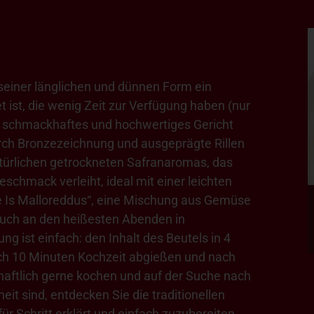
 seiner länglichen und dünnen Form ein
t ist, die wenig Zeit zur Verfügung haben (nur
in schmackhaftes und hochwertiges Gericht
rch Bronzezeichnung und ausgeprägte Rillen
türlichen getrockneten Safranaromas, das
schmack verleiht, ideal mit einer leichten
ge Is Malloreddus“, eine Mischung aus Gemüse
auch an den heißesten Abenden in
ng ist einfach: den Inhalt des Beutels in 4
ch 10 Minuten Kochzeit abgießen und nach
ftlich gerne kochen und auf der Suche nach
it sind, entdecken Sie die traditionellen
ür Schritt erklärt und einfach zuzubereiten,