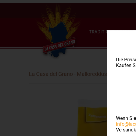
TRADITIONELLE NUDE
Die Preis
Kaufen Si
La Casa del Grano
-
Malloreddus
- Malloreddu
Wenn Si
info@lac
Versandk