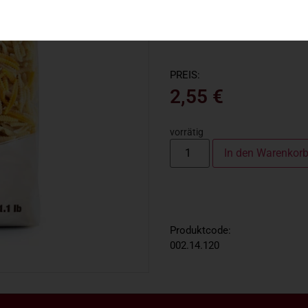
Safran
PREIS:
2,55
€
vorrätig
In den Warenkor
Produktcode:
002.14.120