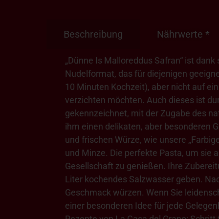
Beschreibung
Nährwerte *
„Dünne Is Malloreddus Safran“ ist dank
Nudelformat, das für diejenigen geeigne
10 Minuten Kochzeit), aber nicht auf e
verzichten möchten. Auch dieses ist du
gekennzeichnet, mit der Zugabe des na
ihm einen delikaten, aber besonderen Ge
und frischen Würze, wie unsere „Farbi
und Minze. Die perfekte Pasta, um sie 
Gesellschaft zu genießen. Ihre Zubereitu
Liter kochendes Salzwasser geben. Na
Geschmack würzen. Wenn Sie leidenscha
einer besonderen Idee für jede Gelegenhe
Rezepte von La Casa del Grano: Schritt f