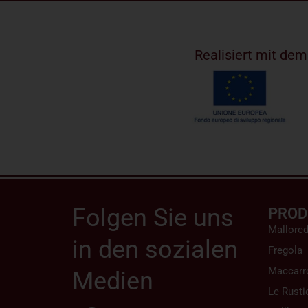
Realisiert mit de
Folgen Sie uns
PROD
Mallore
in den sozialen
Fregola
Maccarr
Medien
Le Rusti