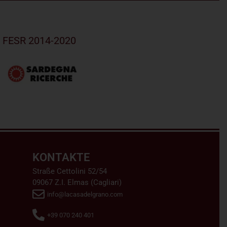
R FESR 2014-2020
KONTAKTE
Straße Cettolini 52/54
09067 Z.I. Elmas (Cagliari)
info@lacasadelgrano.com
+39 070 240 401