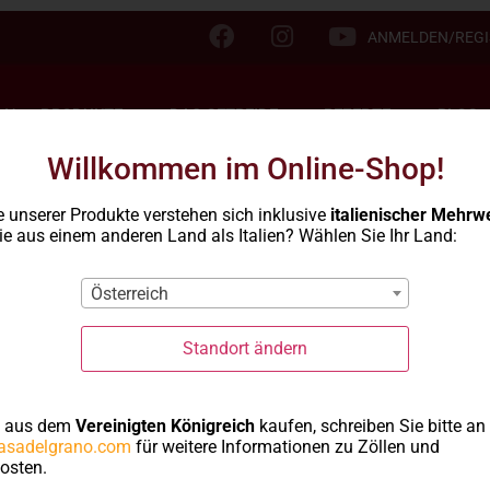
ANMELDEN/REGI
LN
PRODUKTE
DAS GETREIDE
REZEPTE
BLOG
Willkommen im Online-Shop!
e unserer Produkte verstehen sich inklusive
italienischer Mehrw
e aus einem anderen Land als Italien? Wählen Sie Ihr Land:
s fini allo zafferano
Österreich
Feine
Standort ändern
Mallor
e aus dem
Vereinigten Königreich
kaufen, schreiben Sie bitte an
asadelgrano.com
für weitere Informationen zu Zöllen und
osten.