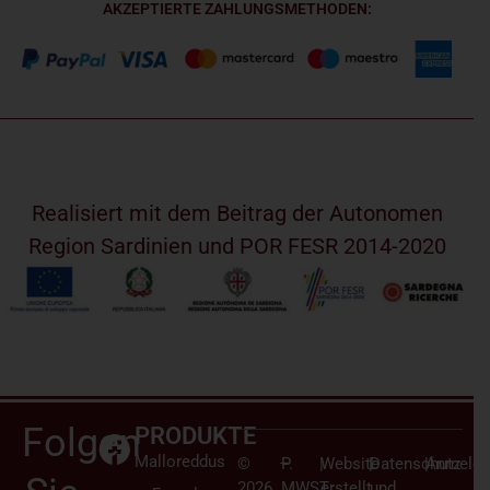
AKZEPTIERTE ZAHLUNGSMETHODEN:
Realisiert mit dem Beitrag der Autonomen
Region Sardinien und POR FESR 2014-2020
Folgen
PRODUKTE
Malloreddus
©
–
P.
|
Website
|
Datenschutz
|
Anmelden
2026
MWST.:
erstellt
und