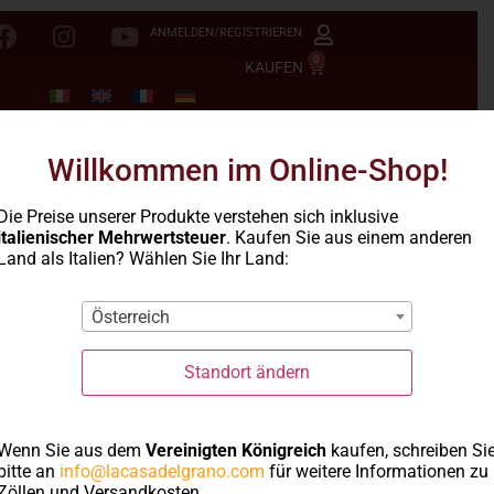
ANMELDEN/REGISTRIEREN
0
KAUFEN
Willkommen im Online-Shop!
Die Preise unserer Produkte verstehen sich inklusive
italienischer Mehrwertsteuer
. Kaufen Sie aus einem anderen
Land als Italien? Wählen Sie Ihr Land:
Österreich
Standort ändern
Wenn Sie aus dem
Vereinigten Königreich
kaufen, schreiben Si
bitte an
info@lacasadelgrano.com
für weitere Informationen zu
La Casa del Grano
-
Le Rustiche
- Tortiglioni
Zöllen und Versandkosten.