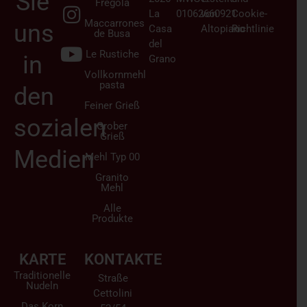
Sie
Fregola
La
01062660921
von
Cookie-
Maccarrones
uns
Casa
Altopiano
Richtlinie
de Busa
del
Le Rustiche
in
Grano
Vollkornmehl
pasta
den
Feiner Grieß
sozialen
Grober
Grieß
Medien
Mehl Typ 00
Granito
Mehl
Alle
Produkte
KARTE
KONTAKTE
Traditionelle
Straße
Nudeln
Cettolini
Das Korn