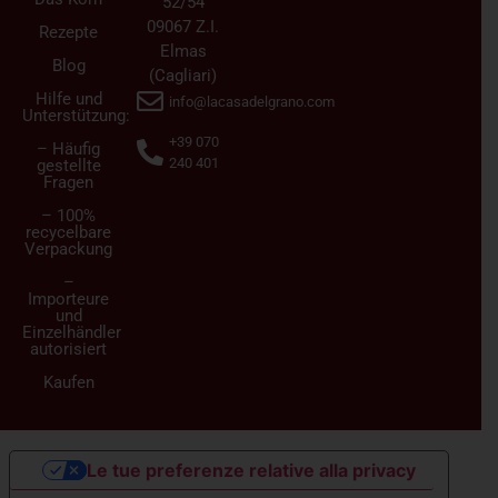
52/54
09067 Z.I.
Rezepte
Elmas
Blog
(Cagliari)
Hilfe und
info@lacasadelgrano.com
Unterstützung:
+39 070
– Häufig
240 401
gestellte
Fragen
– 100%
recycelbare
Verpackung
–
Importeure
und
Einzelhändler
autorisiert
Kaufen
Le tue preferenze relative alla privacy