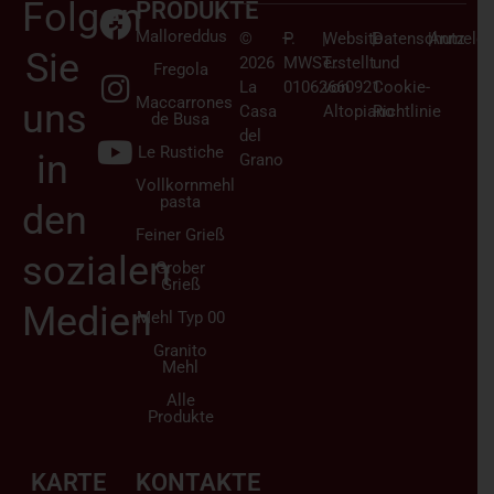
Folgen
PRODUKTE
Malloreddus
©
–
P.
|
Website
|
Datenschutz
|
Anmelden
Sie
2026
MWST.:
erstellt
und
Fregola
La
01062660921
von
Cookie-
Maccarrones
uns
Casa
Altopiano
Richtlinie
de Busa
del
Le Rustiche
in
Grano
Vollkornmehl
pasta
den
Feiner Grieß
sozialen
Grober
Grieß
Medien
Mehl Typ 00
Granito
Mehl
Alle
Produkte
KARTE
KONTAKTE