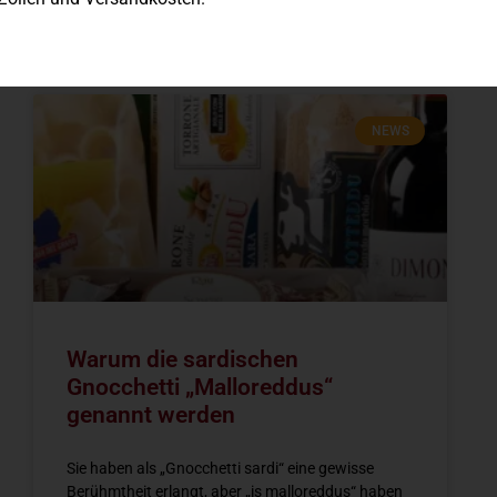
Blog
NEWS
Warum die sardischen
Gnocchetti „Malloreddus“
genannt werden
Sie haben als „Gnocchetti sardi“ eine gewisse
Berühmtheit erlangt, aber „is malloreddus“ haben