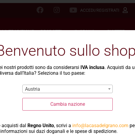
ACCEDI/REGISTRATI
LLA TRADIZIONE
PRODOTTI
IL GRANO
RICETTE
Benvenuto sullo shop
dei nostri prodotti sono da considerarsi
IVA inclusa
. Acquisti da 
egrali
iversa dall’Italia? Seleziona il tuo paese:
Chiffar
Austria
Cambia nazione
PREZZO:
1,15
€
 acquisti dal
Regno Unito
, scrivi a
info@lacasadelgrano.com
pe
informazioni sui dazi doganali e le spese di spedizione.