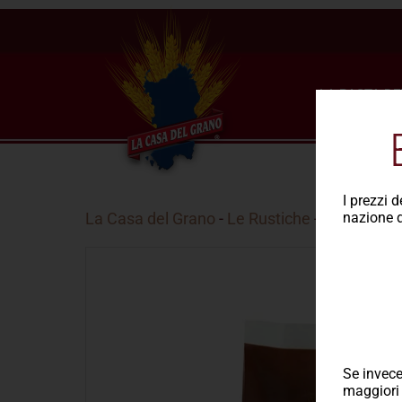
LA PASTA DE
I prezzi 
La Casa del Grano
-
Le Rustiche
- Chiffari int
nazione d
Se invece
maggiori 