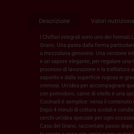
Descrizione
Valori nutriziona
I Chiffari integrali sono uno dei formati 
Grano. Una pasta dalla forma particolare,
a mezzaluna genovesi. Una versione inte
e un sapore elegante, per regalare una n
processo di lavorazione e la trafilatura
saporito e dalla superficie rugosa in gra
cremosi. Un’idea per accompagnare que
con pomodoro, carne di vitello e una spo
Cucinarli è semplice: versa il contenuto d
Dopo 4 minuti di cottura scolali e condis
cerchi un’idea speciale per ogni occasion
Casa del Grano: raccontate passo dopo p
le serate a casa con amici o per un pran