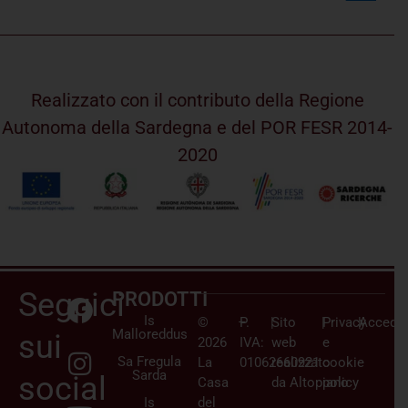
Realizzato con il contributo della Regione
Autonoma della Sardegna e del POR FESR 2014-
2020
Seguici
PRODOTTI
Is
©
–
P.
|
Sito
|
Privacy
|
Accedi/
Malloreddus
sui
2026
IVA:
web
e
Sa Fregula
La
01062660921
realizzato
cookie
Sarda
social
Casa
da
Altopiano
policy
Is
del