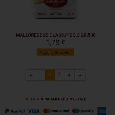
MALLOREDDUS CLASS.PICC.3 GR.500
1,78
€
Aggiungi al carrello
←
1
2
3
4
→
METODI DI PAGAMENTO ACCETTATI: