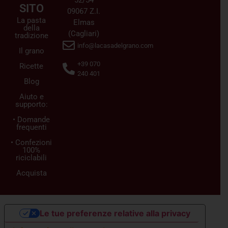
52/54
SITO
09067 Z.I.
La pasta
Elmas
della
(Cagliari)
tradizione
info@lacasadelgrano.com
Il grano
+39 070
Ricette
240 401
Blog
Aiuto e
supporto:
• Domande
frequenti
• Confezioni
100%
riciclabili
Acquista
Le tue preferenze relative alla privacy