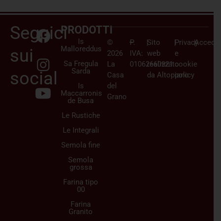
Seguici
PRODOTTI
Is
©
–
P.
|
Sito
|
Privacy
|
Accedi/
Malloreddus
sui
2026
IVA:
web
e
Sa Fregula
La
01062660921
realizzato
cookie
Sarda
social
Casa
da
Altopiano
policy
Is
del
Maccarronis
Grano
de Busa
Le Rustiche
Le Integrali
Semola fine
Semola
grossa
Farina tipo
00
Farina
Granito