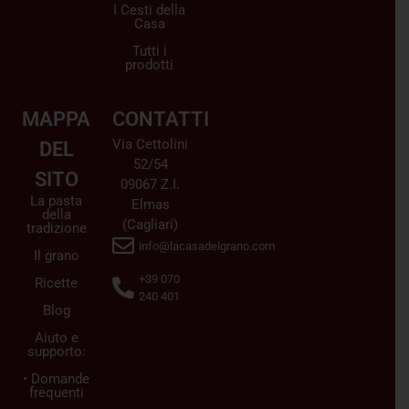
I Cesti della
Casa
Tutti i
prodotti
MAPPA
CONTATTI
Via Cettolini
DEL
52/54
SITO
09067 Z.I.
La pasta
Elmas
della
(Cagliari)
tradizione
info@lacasadelgrano.com
Il grano
+39 070
Ricette
240 401
Blog
Aiuto e
supporto:
• Domande
frequenti