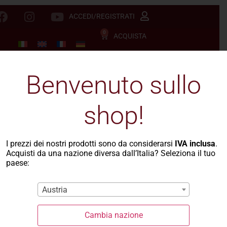
ACCEDI/REGISTRATI
0
ACQUISTA
Benvenuto sullo
shop!
I prezzi dei nostri prodotti sono da considerarsi
IVA inclusa
.
Acquisti da una nazione diversa dall’Italia? Seleziona il tuo
paese:
Austria
Cambia nazione
La Casa del Grano
-
Sa Fregula Sarda
- FREGOLA