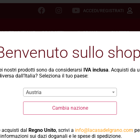
ACCEDI/REGISTRATI
LLA TRADIZIONE
PRODOTTI
IL GRANO
RICETTE
Benvenuto sullo shop
dei nostri prodotti sono da considerarsi
IVA inclusa
. Acquisti da 
iversa dall’Italia? Seleziona il tuo paese:
to nel negozio
Austria
Cambia nazione
 acquisti dal
Regno Unito
, scrivi a
info@lacasadelgrano.com
pe
informazioni sui dazi doganali e le spese di spedizione.