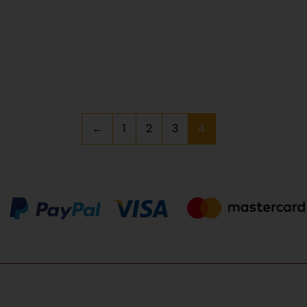
←
1
2
3
4