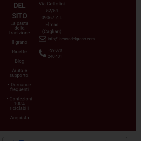
Via Cettolini
DEL
52/54
SITO
09067 Z.I.
La pasta
Elmas
della
(Cagliari)
tradizione
info@lacasadelgrano.com
Il grano
+39 070
Ricette
240 401
Blog
Aiuto e
supporto:
• Domande
frequenti
• Confezioni
100%
riciclabili
Acquista