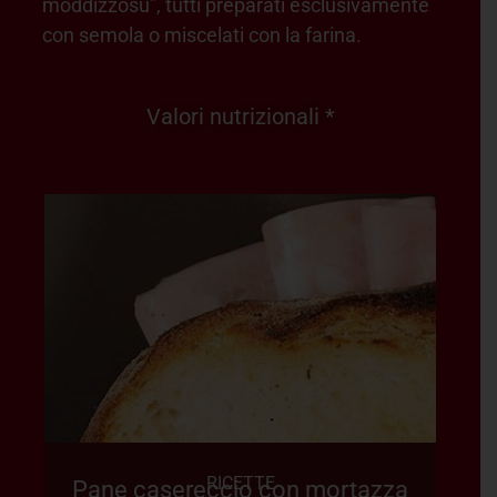
moddizzosu”, tutti preparati esclusivamente
con semola o miscelati con la farina.
Valori nutrizionali *
RICETTE
Pane casereccio con mortazza