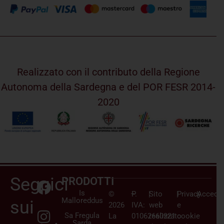
Realizzato con il contributo della Regione
Autonoma della Sardegna e del POR FESR 2014-
2020
Seguici
PRODOTTI
Is
©
–
P.
|
Sito
|
Privacy
|
Accedi/
Malloreddus
sui
2026
IVA:
web
e
Sa Fregula
La
01062660921
realizzato
cookie
Sarda