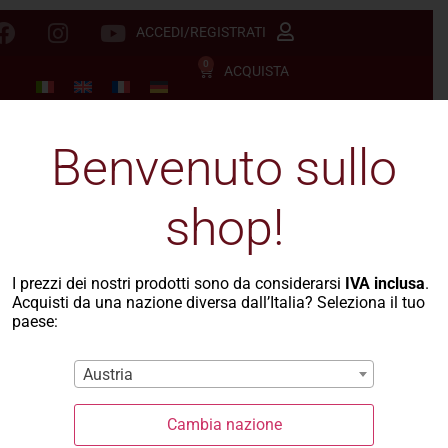
ACCEDI/REGISTRATI
0
ACQUISTA
Benvenuto sullo
shop!
I prezzi dei nostri prodotti sono da considerarsi
IVA inclusa
.
Acquisti da una nazione diversa dall’Italia? Seleziona il tuo
paese:
Austria
Cambia nazione
La Casa del Grano
-
Le Semole
- Semola fine