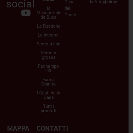
social
Casa
da
Altopiano
policy
Is
del
Maccarronis
Grano
de Busa
Le Rustiche
Le Integrali
Semola fine
Semola
grossa
Farina tipo
00
Farina
Granito
I Cesti della
Casa
Tutti i
prodotti
MAPPA
CONTATTI