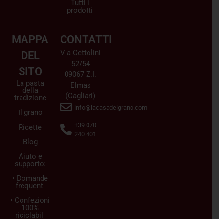
Tutti i
prodotti
MAPPA
CONTATTI
Via Cettolini
DEL
52/54
SITO
09067 Z.I.
La pasta
Elmas
della
(Cagliari)
tradizione
info@lacasadelgrano.com
Il grano
+39 070
Ricette
240 401
Blog
Aiuto e
supporto:
• Domande
frequenti
• Confezioni
100%
riciclabili