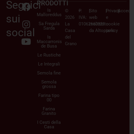
Seguici
PRODOTTI
Is
©
–
P.
|
Sito
|
Privacy
|
Accedi/
Malloreddus
sui
2026
IVA:
web
e
Sa Fregula
La
01062660921
realizzato
cookie
Sarda
social
Casa
da
Altopiano
policy
Is
del
Maccarronis
Grano
de Busa
Le Rustiche
Le Integrali
Semola fine
Semola
grossa
Farina tipo
00
Farina
Granito
I Cesti della
Casa