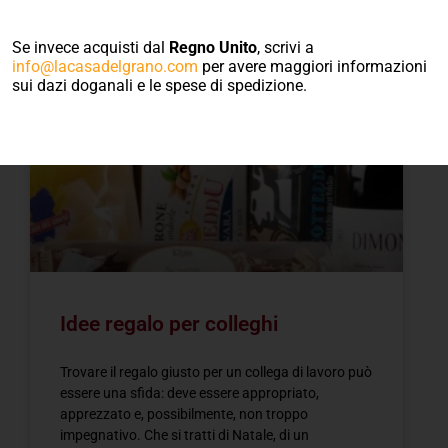
Blog
Se invece acquisti dal
Regno Unito
, scrivi a
info@lacasadelgrano.com
per avere maggiori informazioni
sui dazi doganali e le spese di spedizione.
IDEE REGALO
Idee regalo per colleghi
Trovare il regalo giusto per un collega di lavoro può
essere una sfida: deve essere appropriato,
apprezzato e, possibilmente, non troppo
impegnativo. Che si tratti di Natale, di un