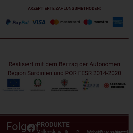
AKZEPTIERTE ZAHLUNGSMETHODEN:
Realisiert mit dem Beitrag der Autonomen
Region Sardinien und POR FESR 2014-2020
Folgen
PRODUKTE
Malloreddus
©
–
P.
|
Website
|
Datenschutz
|
Anmelden