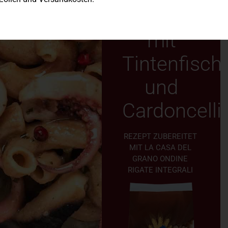
Rigate
mit
Tintenfisch
und
Cardoncelli
REZEPT ZUBEREITET
MIT LA CASA DEL
GRANO ONDINE
RIGATE INTEGRALI