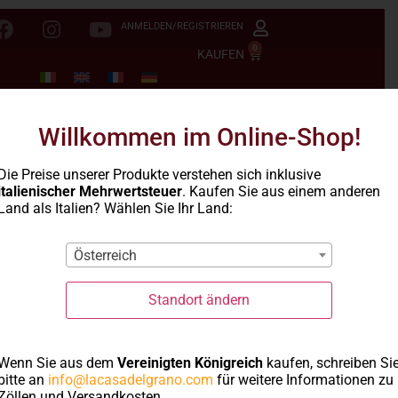
ANMELDEN/REGISTRIEREN
0
KAUFEN
Willkommen im Online-Shop!
Die Preise unserer Produkte verstehen sich inklusive
italienischer Mehrwertsteuer
. Kaufen Sie aus einem anderen
Land als Italien? Wählen Sie Ihr Land:
Österreich
Standort ändern
Wenn Sie aus dem
Vereinigten Königreich
kaufen, schreiben Si
Ondine
bitte an
info@lacasadelgrano.com
für weitere Informationen zu
Zöllen und Versandkosten.