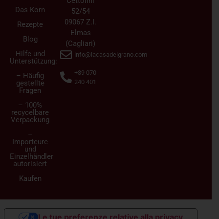
Cettolini
Das Korn
52/54
09067 Z.I.
Rezepte
Elmas
Blog
(Cagliari)
Hilfe und
info@lacasadelgrano.com
Unterstützung:
+39 070
– Häufig
240 401
gestellte
Fragen
– 100%
recycelbare
Verpackung
–
Importeure
und
Einzelhändler
autorisiert
Kaufen
Le tue preferenze relative alla privacy