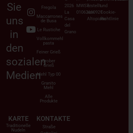
Sie
2026
MWST.:
erstellt
und
Fregola
La
01062660921
von
Cookie-
Maccarrones
uns
Casa
Altopiano
Richtlinie
de Busa
del
Le Rustiche
in
Grano
Vollkornmehl
pasta
den
Feiner Grieß
sozialen
Grober
Grieß
Medien
Mehl Typ 00
Granito
Mehl
Alle
Produkte
KARTE
KONTAKTE
Traditionelle
Straße
Nudeln