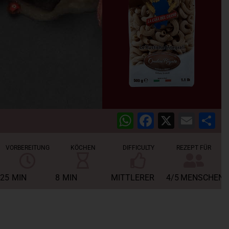
WhatsApp
Facebook
X
Emai
T
VORBEREITUNG
KÖCHEN
DIFFICULTY
REZEPT FÜR
25
MIN
8
MIN
MITTLERER
4/5
MENSCHEN