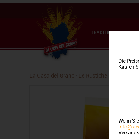
TRADITIONELLE NUDE
Die Preis
Kaufen Si
La Casa del Grano
-
Le Rustiche
- Mezze pen
Wenn Si
info@lac
Versandk