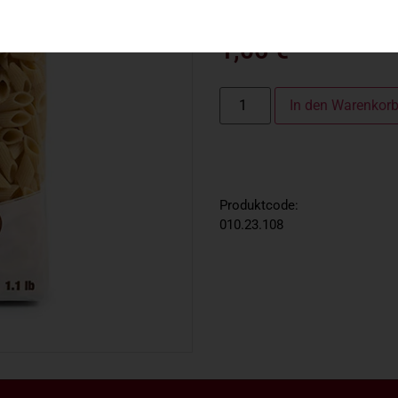
PREIS:
1,06
€
In den Warenkor
Produktcode:
010.23.108