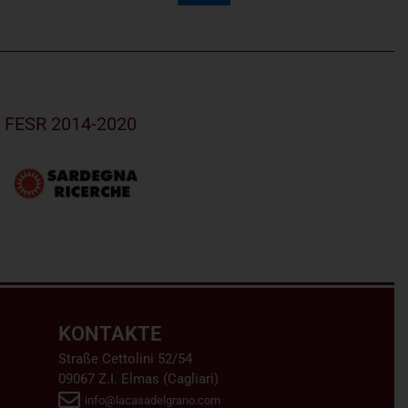
R FESR 2014-2020
KONTAKTE
Straße Cettolini 52/54
09067 Z.I. Elmas (Cagliari)
info@lacasadelgrano.com