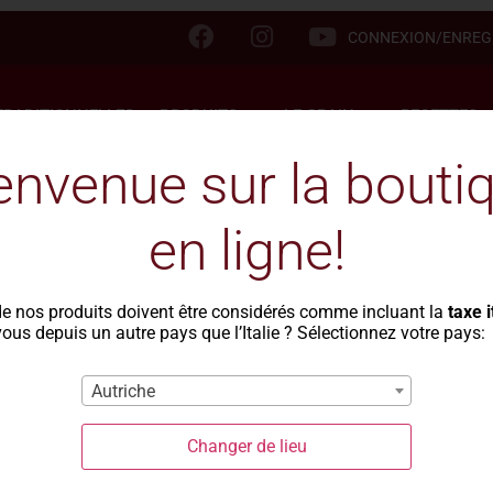
CONNEXION/ENREG
TRADITIONNELLES
PRODUITS
LE GRAIN
RECETTES
envenue sur la bouti
en ligne!
ttes avec de la sem
de nos produits doivent être considérés comme incluant la
taxe 
ous depuis un autre pays que l’Italie ? Sélectionnez votre pays:
Autriche
Changer de lieu