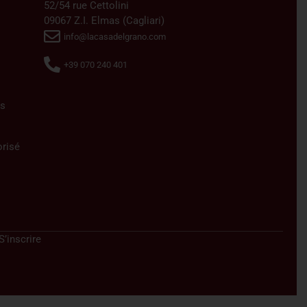
52/54 rue Cettolini
09067 Z.I. Elmas (Cagliari)
info@lacasadelgrano.com
+39 070 240 401
s
orisé
S’inscrire