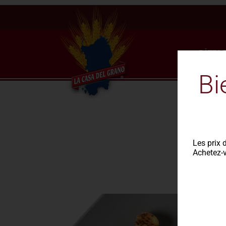
PÂTES 
Bi
Rece
Les prix 
Achetez-v