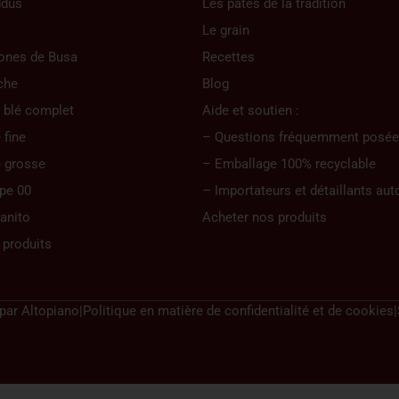
ddus
Les pâtes de la tradition
Le grain
ones de Busa
Recettes
che
Blog
 blé complet
Aide et soutien :
fine
– Questions fréquemment posée
 grosse
– Emballage 100% recyclable
ype 00
– Importateurs et détaillants aut
ranito
Acheter nos produits
 produits
 par
Altopiano
|
Politique en matière de confidentialité et de cookies
|