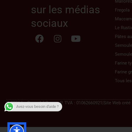
Mallore
sur les médias
Fregola
Maccarr
sociaux
Le Rusti
Pâtes au
Semoule 
Semoule
Farine t
Farine g
Tous les
© 2026 La Casa del Grano
–
P. TVA : 01062660921
|
Site Web créé
Avez-vous besoin d'aide ?