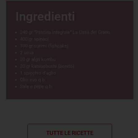
Ingredienti
240 gr “Pastina integrale” La Casa del Grano
400 gr spinaci
100 gr surimi (fishcake)
2 uova
20 gr alga kombu
20 gr katsuobushi (bonito)
1 spicchio d’aglio
Olio evo q.b.
Sale e pepe q.b.
TUTTE LE RICETTE