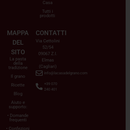
Casa
Tutti i
prodotti
MAPPA
CONTATTI
Via Cettolini
DEL
52/54
SITO
09067 Z.I.
La pasta
Elmas
della
(Cagliari)
tradizione
info@lacasadelgrano.com
Il grano
+39 070
Ricette
240 401
Blog
Aiuto e
supporto:
• Domande
frequenti
• Confezioni