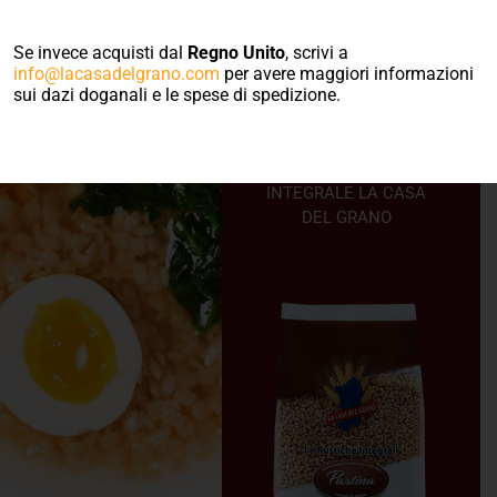
integrale
Se invece acquisti dal
Regno Unito
, scrivi a
all’orientale
info@lacasadelgrano.com
per avere maggiori informazioni
sui dazi doganali e le spese di spedizione.
RICETTA PREPARATA
CON PASTINA
INTEGRALE LA CASA
DEL GRANO