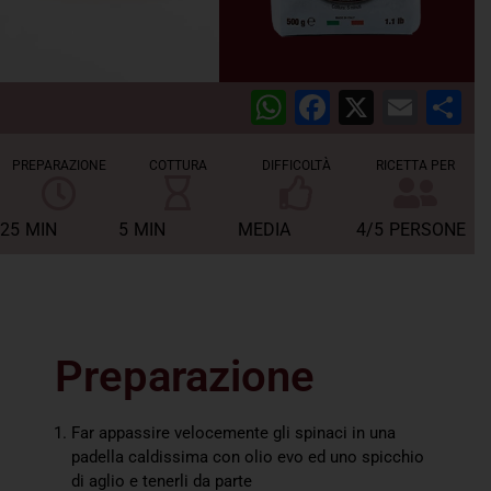
WhatsApp
Facebook
X
Emai
C
PREPARAZIONE
COTTURA
DIFFICOLTÀ
RICETTA PER
25
MIN
5
MIN
MEDIA
4/5
PERSONE
Preparazione
Far appassire velocemente gli spinaci in una
padella caldissima con olio evo ed uno spicchio
di aglio e tenerli da parte