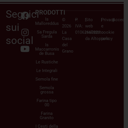
Seguici
PRODOTTI
Is
©
–
P.
|
Sito
|
Privacy
|
Accedi/
Malloreddus
sui
2026
IVA:
web
e
Sa Fregula
La
01062660921
realizzato
cookie
Sarda
social
Casa
da
Altopiano
policy
Is
del
Maccarronis
Grano
de Busa
Le Rustiche
Le Integrali
Semola fine
Semola
grossa
Farina tipo
00
Farina
Granito
I Cesti della