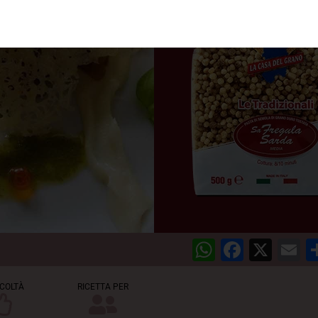
WhatsAp
Facebo
X
E
ICOLTÀ
RICETTA PER