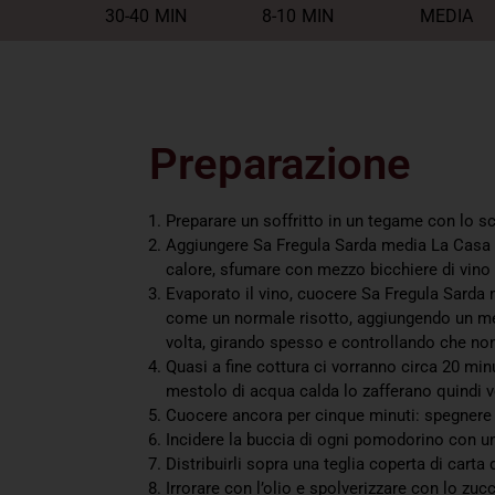
30-40
MIN
8-10
MIN
MEDIA
Preparazione
Preparare un soffritto in un tegame con lo sca
Aggiungere Sa Fregula Sarda media La Casa d
calore, sfumare con mezzo bicchiere di vino
Evaporato il vino, cuocere Sa Fregula Sarda
come un normale risotto, aggiungendo un me
volta, girando spesso e controllando che n
Quasi a fine cottura ci vorranno circa 20 min
mestolo di acqua calda lo zafferano quindi ve
Cuocere ancora per cinque minuti: spegnere 
Incidere la buccia di ogni pomodorino con un
Distribuirli sopra una teglia coperta di carta 
Irrorare con l’olio e spolverizzare con lo zucc