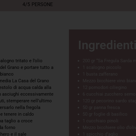
4/5
PERSONE
Ingredient
logno tritato e l’olio
200 gr “Sa Fregula Sarda 
el Grano e portare tutto a
1 scalogno piccolo
 bianco
1 busta zafferano
 media La Casa del Grano
Mezzo bicchiere vino bian
stolo di acqua calda alla
12 pomodori ciliegino
on asciughi eccessivamente
6 cucchiai zucchero semo
uti, stemperare nell’ultimo
120 gr pecorino sardo sta
rsarlo nella fregola
50 gr panna fresca
e tenere in caldo
50 gr foglie di basilico
a taglio a croce
1 cucchiaio pinoli
da forno
Mezzo bicchiere olio d’oli
hero e il sale
1 spicchio d’aglio