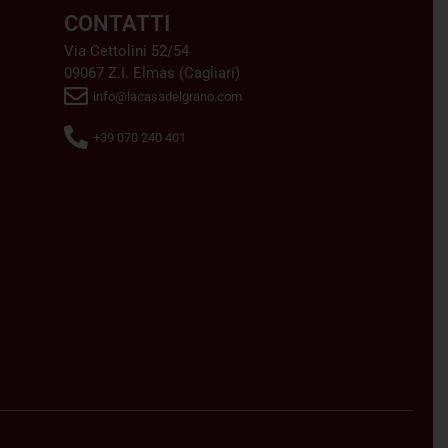
CONTATTI
Via Cettolini 52/54
09067 Z.I. Elmas (Cagliari)
info@lacasadelgrano.com
+39 070 240 401