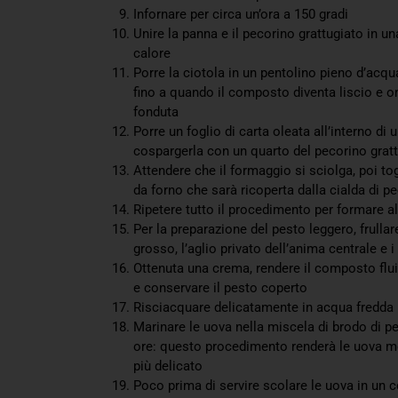
Infornare per circa un’ora a 150 gradi
Unire la panna e il pecorino grattugiato in un
calore
Porre la ciotola in un pentolino pieno d’acq
fino a quando il composto diventa liscio e 
fonduta
Porre un foglio di carta oleata all’interno di 
cospargerla con un quarto del pecorino gratt
Attendere che il formaggio si sciolga, poi tog
da forno che sarà ricoperta dalla cialda di pe
Ripetere tutto il procedimento per formare alt
Per la preparazione del pesto leggero, frullare
grosso, l’aglio privato dell’anima centrale e i 
Ottenuta una crema, rendere il composto flu
e conservare il pesto coperto
Risciacquare delicatamente in acqua fredda 
Marinare le uova nella miscela di brodo di p
ore: questo procedimento renderà le uova m
più delicato
Poco prima di servire scolare le uova in un c