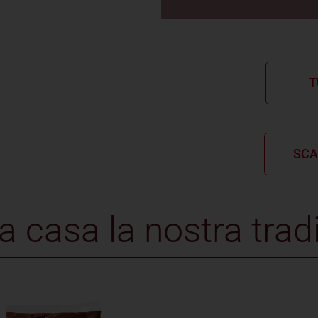
T
SCA
a casa la nostra trad