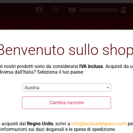
ACCEDI/REGISTRATI
LLA TRADIZIONE
PRODOTTI
IL GRANO
RICETTE
Benvenuto sullo shop
Quasi un
dei nostri prodotti sono da considerarsi
IVA inclusa
. Acquisti da 
iversa dall’Italia? Seleziona il tuo paese:
carlofort
Austria
RICETTA PREPARATA CON 
Cambia nazione
 acquisti dal
Regno Unito
, scrivi a
info@lacasadelgrano.com
pe
informazioni sui dazi doganali e le spese di spedizione.