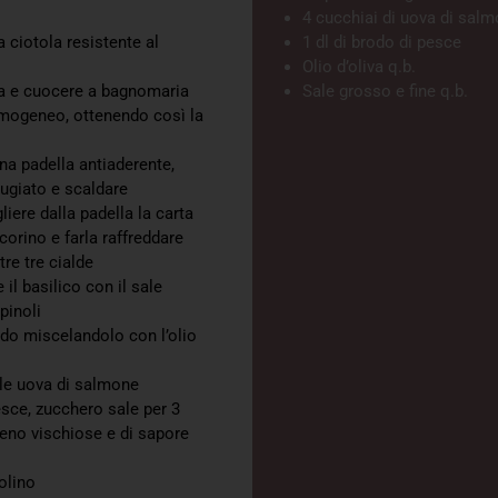
4 cucchiai di uova di sal
a ciotola resistente al
1 dl di brodo di pesce
Olio d’oliva q.b.
ua e cuocere a bagnomaria
Sale grosso e fine q.b.
omogeneo, ottenendo così la
una padella antiaderente,
ugiato e scaldare
liere dalla padella la carta
corino e farla raffreddare
re tre cialde
 il basilico con il sale
pinoli
ido miscelandolo con l’olio
le uova di salmone
esce, zucchero sale per 3
eno vischiose e di sapore
olino