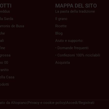
OTTI
MAPPA DEL SITO
reddus
La pasta della tradizione
la Sarda
Il grano
rronis de Busa
Ricette
che
Blog
ali
Aiuto e supporto:
ine
• Domande frequenti
grossa
• Confezioni 100% riciclabili
po 00
Acquista
ranito
ella Casa
rodotti
zato da
Altopiano
|
Privacy e cookie policy
|
Accedi/Registrati