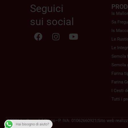
Seguici
PROD
Is Mallo
sui social
Sa Fregu
Is Macca
Le Rusti
Le Integr
Semola f
Semola 
Farina ti
Farina G
I Cesti d
Tutti i p
© 2026 La Casa del Grano
–
P. IVA: 01062660921
|
Sito web realiz
Hai bisogno di aiuto?