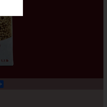
p
ok
mail
Condividi