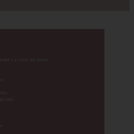
i
media” La Casa del Grano
co
lato
gionato
va