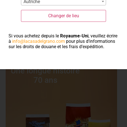
Autriche
de la tradition
Changer de lieu
sarde
Si vous achetez depuis le
Royaume-Uni
, veuillez écrire
à
info@lacasadelgrano.com
pour plus d’informations
sur les droits de douane et les frais d’expédition.
PÂTES TRADITIONNELLES
Une longue histoire
70 ans