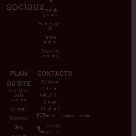
fine
sociaux
Semoule
grosse
Farine type
00
Farine
granito
Tous les
produits
PLAN
CONTACTS
52/54 rue
DU SITE
Cettolini
Les pâtes
de la
09067 Z.I.
tradition
Elmas
(Cagliari)
Le grain
info@lacasadelgrano.com
Recettes
Blog
+39 070
240 401