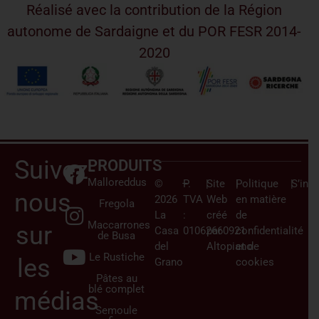
Réalisé avec la contribution de la Région
autonome de Sardaigne et du POR FESR 2014-
2020
Suivez-
PRODUITS
Malloreddus
©
–
P.
|
Site
|
Politique
|
S’insc
nous
2026
TVA
Web
en matière
Fregola
La
:
créé
de
Maccarrones
sur
Casa
01062660921
par
confidentialité
de Busa
del
Altopiano
et de
Le Rustiche
les
Grano
cookies
Pâtes au
blé complet
médias
Semoule