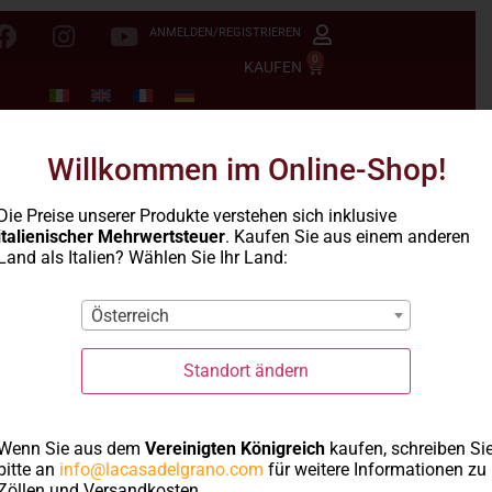
ANMELDEN/REGISTRIEREN
0
KAUFEN
Willkommen im Online-Shop!
Die Preise unserer Produkte verstehen sich inklusive
italienischer Mehrwertsteuer
. Kaufen Sie aus einem anderen
Land als Italien? Wählen Sie Ihr Land:
Österreich
Standort ändern
Wenn Sie aus dem
Vereinigten Königreich
kaufen, schreiben Si
bitte an
info@lacasadelgrano.com
für weitere Informationen zu
La Casa del Grano
-
Grieß
- Feiner Grieß
Zöllen und Versandkosten.