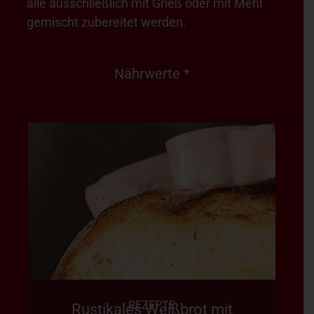
alle ausschließlich mit Grieß oder mit Mehl
gemischt zubereitet werden.
Nährwerte *
REZEPTE
Rustikales Weißbrot mit