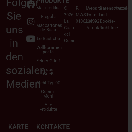
Folgen
PRODUKTE
Malloreddus
©
–
P.
|
Website
|
Datenschutz
|
Anmelden
Sie
2026
MWST.:
erstellt
und
Fregola
La
01062660921
von
Cookie-
Maccarrones
uns
Casa
Altopiano
Richtlinie
de Busa
del
Le Rustiche
in
Grano
Vollkornmehl
pasta
den
Feiner Grieß
sozialen
Grober
Grieß
Medien
Mehl Typ 00
Granito
Mehl
Alle
Produkte
KARTE
KONTAKTE