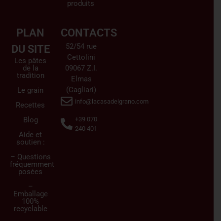
produits
PLAN
CONTACTS
52/54 rue
DU SITE
Cettolini
Les pâtes
de la
09067 Z.I.
tradition
Elmas
(Cagliari)
Le grain
info@lacasadelgrano.com
Recettes
Blog
+39 070
240 401
Aide et
soutien :
– Questions
fréquemment
posées
–
Emballage
100%
recyclable