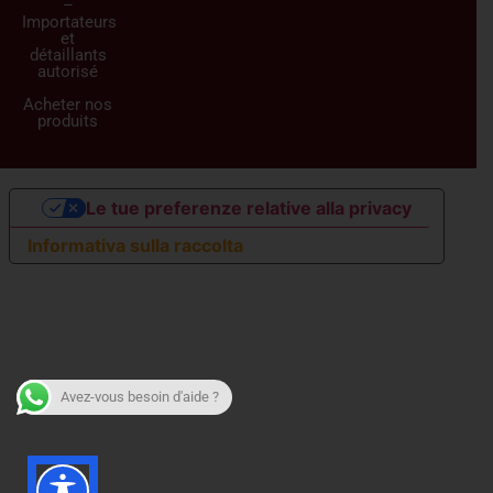
–
Importateurs
et
détaillants
autorisé
Acheter nos
produits
Le tue preferenze relative alla privacy
Informativa sulla raccolta
Avez-vous besoin d'aide ?