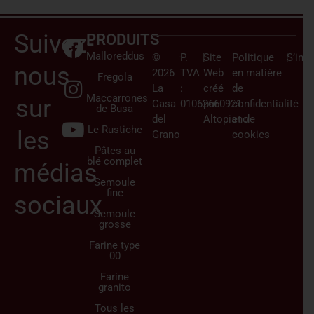
Suivez-
PRODUITS
Malloreddus
©
–
P.
|
Site
|
Politique
|
S’insc
nous
2026
TVA
Web
en matière
Fregola
La
:
créé
de
Maccarrones
sur
Casa
01062660921
par
confidentialité
de Busa
del
Altopiano
et de
Le Rustiche
les
Grano
cookies
Pâtes au
blé complet
médias
Semoule
fine
sociaux
Semoule
grosse
Farine type
00
Farine
granito
Tous les