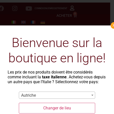
CONNEXION/ENREGISTREMENT
0
ACHETER
Bienvenue sur la
boutique en ligne!
Les prix de nos produits doivent être considérés
comme incluant la
taxe italienne
. Achetez-vous depuis
un autre pays que l’Italie ? Sélectionnez votre pays:
Autriche
Changer de lieu
La Casa del Grano
-
Semoule
- Semoule fine