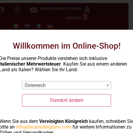
ANMELDEN/REGISTRIEREN
0
KAUFEN
Willkommen im Online-Shop!
Die Preise unserer Produkte verstehen sich inklusive
italienischer Mehrwertsteuer
. Kaufen Sie aus einem anderen
Land als Italien? Wählen Sie Ihr Land:
Österreich
Standort ändern
Wenn Sie aus dem
Vereinigten Königreich
kaufen, schreiben Si
Fregola
bitte an
info@lacasadelgrano.com
für weitere Informationen zu
Zöllen und Versandkosten.