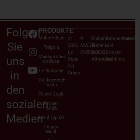
Folgen
PRODUKTE
Malloreddus
©
–
P.
|
Website
|
Datenschutz
|
Anmelden
Sie
2026
MWST.:
erstellt
und
Fregola
La
01062660921
von
Cookie-
Maccarrones
uns
Casa
Altopiano
Richtlinie
de Busa
del
Le Rustiche
in
Grano
Vollkornmehl
pasta
den
Feiner Grieß
sozialen
Grober
Grieß
Medien
Mehl Typ 00
Granito
Mehl