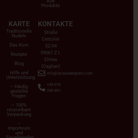
Alle
Produkte
KARTE
KONTAKTE
Traditionelle
Straße
Nudeln
Cettolini
Das Korn
52/54
09067 Z.I.
Rezepte
Elmas
Blog
(Cagliari)
Hilfe und
info@lacasadelgrano.com
Unterstützung:
+39 070
– Häufig
240 401
gestellte
Fragen
– 100%
recycelbare
Verpackung
–
Importeure
und
Einzelhändler