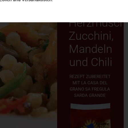
mit
Herzmusche
Zucchini,
Mandeln
und Chili
REZEPT ZUBEREITET
MIT LA CASA DEL
GRANO SA FREGULA
SARDA GRANDE