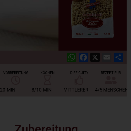
WhatsApp
Facebook
X
Emai
T
VORBEREITUNG
KÖCHEN
DIFFICULTY
REZEPT FÜR
20
MIN
8/10
MIN
MITTLERER
4/5
MENSCHEN
Zubereitung