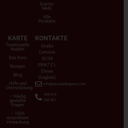
Granito
Mehl
Alle
Produkte
KARTE
KONTAKTE
Traditionelle
Straße
Nudeln
Cettolini
Das Korn
52/54
09067 Z.I.
Rezepte
Elmas
Blog
(Cagliari)
Hilfe und
info@lacasadelgrano.com
Unterstützung:
+39 070
– Häufig
240 401
gestellte
Fragen
– 100%
recycelbare
Verpackung