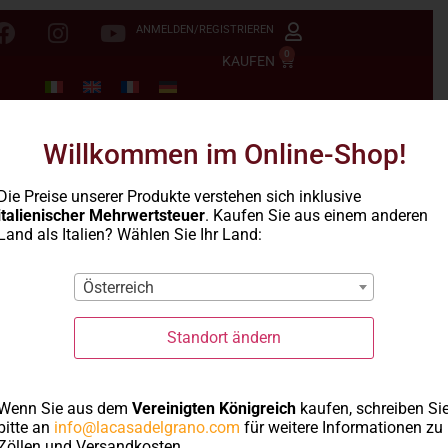
ANMELDEN/REGISTRIEREN
0
KAUFEN
Willkommen im Online-Shop!
Die Preise unserer Produkte verstehen sich inklusive
italienischer Mehrwertsteuer
. Kaufen Sie aus einem anderen
Land als Italien? Wählen Sie Ihr Land:
Österreich
Standort ändern
Wenn Sie aus dem
Vereinigten Königreich
kaufen, schreiben Si
Fregola
bitte an
info@lacasadelgrano.com
für weitere Informationen zu
Zöllen und Versandkosten.