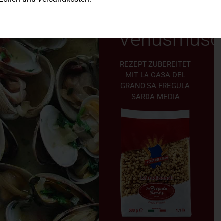
mit
Venusmusc
REZEPT ZUBEREITET
MIT LA CASA DEL
GRANO SA FREGULA
SARDA MEDIA