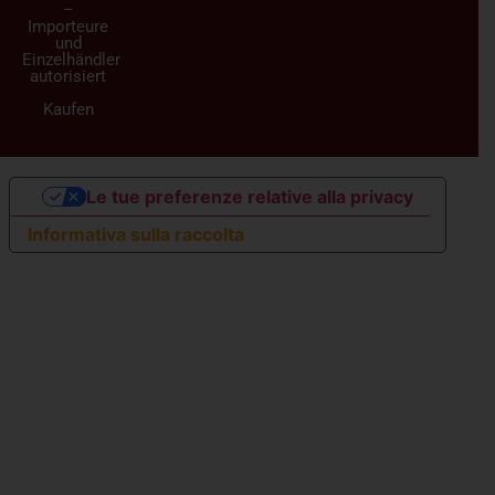
–
Importeure
und
Einzelhändler
autorisiert
Kaufen
Le tue preferenze relative alla privacy
Informativa sulla raccolta