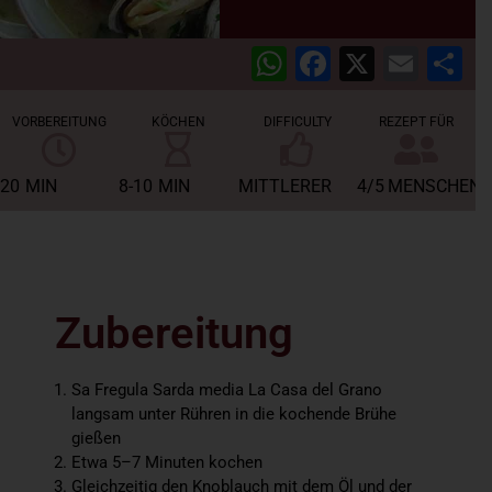
WhatsApp
Facebook
X
Emai
T
VORBEREITUNG
KÖCHEN
DIFFICULTY
REZEPT FÜR
20
MIN
8-10
MIN
MITTLERER
4/5
MENSCHEN
Zubereitung
Sa Fregula Sarda media La Casa del Grano
langsam unter Rühren in die kochende Brühe
gießen
Etwa 5–7 Minuten kochen
Gleichzeitig den Knoblauch mit dem Öl und der