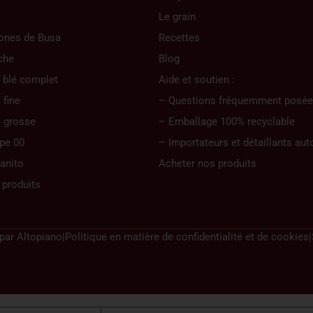
Le grain
ones de Busa
Recettes
che
Blog
 blé complet
Aide et soutien :
fine
– Questions fréquemment posée
 grosse
– Emballage 100% recyclable
ype 00
– Importateurs et détaillants aut
ranito
Acheter nos produits
 produits
 par
Altopiano
|
Politique en matière de confidentialité et de cookies
|