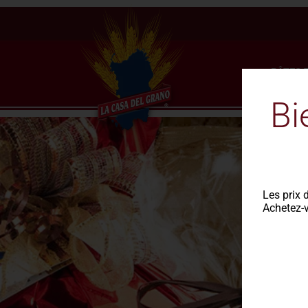
PÂTES 
Bi
Les prix 
Achetez-v