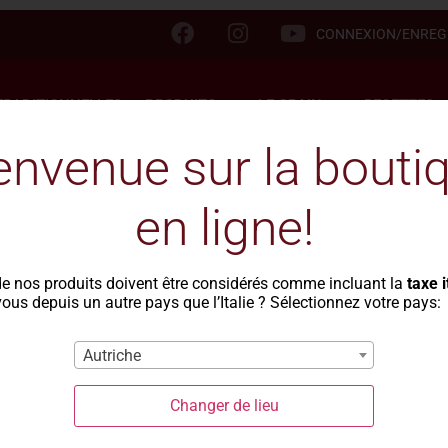
CONNEXION/ENREG
TRADITIONNELLES
PRODUITS
LE GRAIN
RECETTES
envenue sur la bouti
en ligne!
Paniers 
de nos produits doivent être considérés comme incluant la
taxe 
produits 
ous depuis un autre pays que l’Italie ? Sélectionnez votre pays:
Autriche
Un cadeau préci
Changer de lieu
aiment les saveu