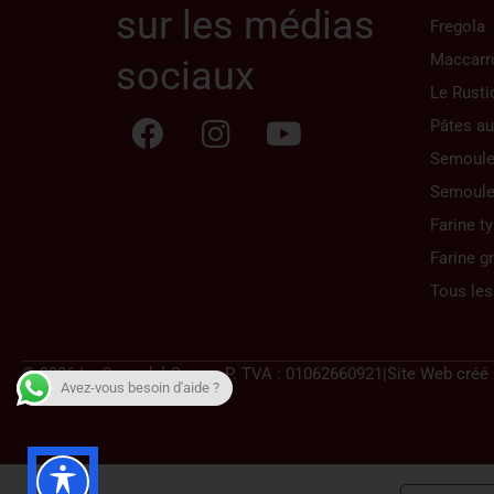
sur les médias
Fregola
Maccarr
sociaux
Le Rusti
Pâtes au
Semoule 
Semoule
Farine t
Farine g
Tous les
© 2026 La Casa del Grano
–
P. TVA : 01062660921
|
Site Web créé
Avez-vous besoin d'aide ?