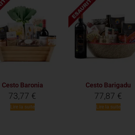
Cesto Baronia
Cesto Barigadu
73,77
€
77,87
€
Lire la suite
Lire la suite