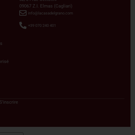
09067 Z.I. Elmas (Cagliari)
info@lacasadelgrano.com
+39 070 240 401
s
orisé
S’inscrire