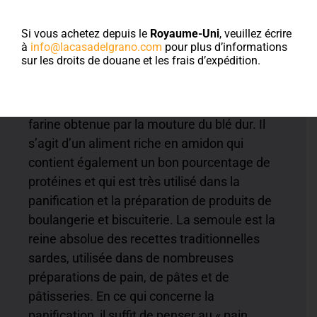
Semoule fine
Si vous achetez depuis le
Royaume-Uni
, veuillez écrire
à
info@lacasadelgrano.com
pour plus d’informations
sur les droits de douane et les frais d’expédition.
La semoule de La Casa del Grano est une
farine obtenue par la mouture du blé dur. Il
s’agit d’un aliment riche en amidon qui
contient également un bon pourcentage de
protéines et qui est très utilisé dans la
panification et la préparation de produits de
boulangerie et biscuiterie. La semoule est la
reine absolue des recettes traditionnelles
sardes, utilisée dans de nombreuses
préparations de pain, de pâtes et de
pâtisseries. En ce qui concerne la
panification, il suffit de penser au « pain