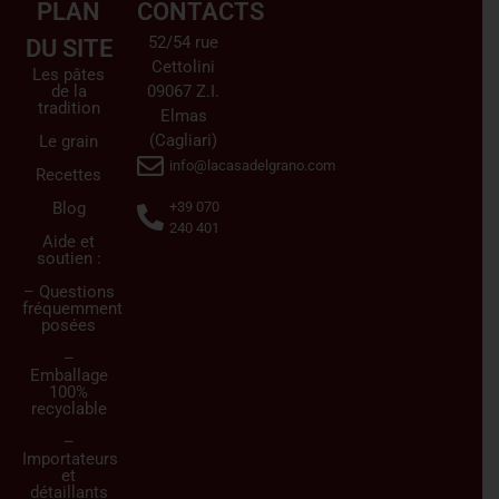
PLAN
CONTACTS
52/54 rue
DU SITE
Cettolini
Les pâtes
de la
09067 Z.I.
tradition
Elmas
(Cagliari)
Le grain
info@lacasadelgrano.com
Recettes
Blog
+39 070
240 401
Aide et
soutien :
– Questions
fréquemment
posées
–
Emballage
100%
recyclable
–
Importateurs
et
détaillants