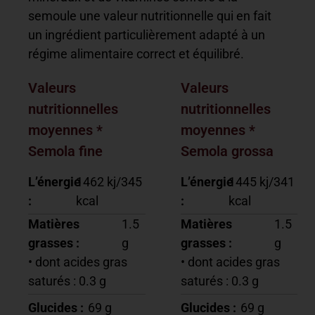
semoule une valeur nutritionnelle qui en fait
un ingrédient particulièrement adapté à un
régime alimentaire correct et équilibré.
Valeurs
Valeurs
nutritionnelles
nutritionnelles
moyennes *
moyennes *
Semola fine
Semola grossa
L’énergie
1462 kj/345
L’énergie
1445 kj/341
:
kcal
:
kcal
Matières
1.5
Matières
1.5
grasses :
g
grasses :
g
• dont acides gras
• dont acides gras
saturés : 0.3 g
saturés : 0.3 g
Glucides :
69 g
Glucides :
69 g