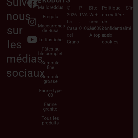
Suivez-
PRODUITS
Malloreddus
©
–
P.
|
Site
|
Politique
|
S’insc
nous
2026
TVA
Web
en matière
Fregola
La
:
créé
de
Maccarrones
sur
Casa
01062660921
par
confidentialité
de Busa
del
Altopiano
et de
Le Rustiche
les
Grano
cookies
Pâtes au
blé complet
médias
Semoule
fine
sociaux
Semoule
grosse
Farine type
00
Farine
granito
Tous les
produits