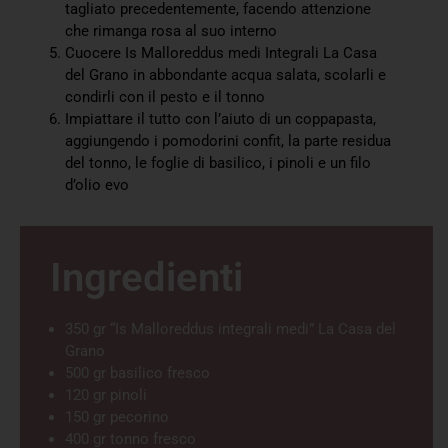
tagliato precedentemente, facendo attenzione
che rimanga rosa al suo interno
Cuocere Is Malloreddus medi Integrali La Casa
del Grano in abbondante acqua salata, scolarli e
condirli con il pesto e il tonno
Impiattare il tutto con l’aiuto di un coppapasta,
aggiungendo i pomodorini confit, la parte residua
del tonno, le foglie di basilico, i pinoli e un filo
d’olio evo
Ingredienti
350 gr “Is Malloreddus integrali medi” La Casa del
Grano
500 gr basilico fresco
120 gr pinoli
150 gr pecorino
400 gr tonno fresco