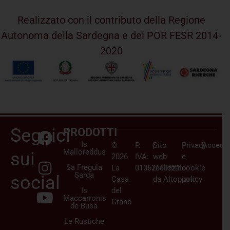
Realizzato con il contributo della Regione
Autonoma della Sardegna e del POR FESR 2014-
2020
Seguici
PRODOTTI
Is
©
–
P.
|
Sito
|
Privacy
|
Accedi/
Malloreddus
sui
2026
IVA:
web
e
Sa Fregula
La
01062660921
realizzato
cookie
Sarda
social
Casa
da
Altopiano
policy
Is
del
Maccarronis
Grano
de Busa
Le Rustiche