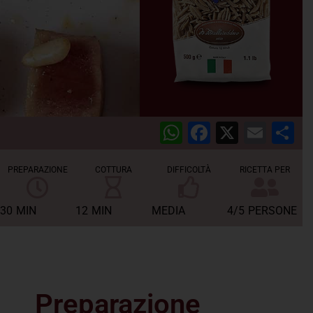
WhatsApp
Facebook
X
Emai
C
PREPARAZIONE
COTTURA
DIFFICOLTÀ
RICETTA PER
30
MIN
12
MIN
MEDIA
4/5
PERSONE
Preparazione