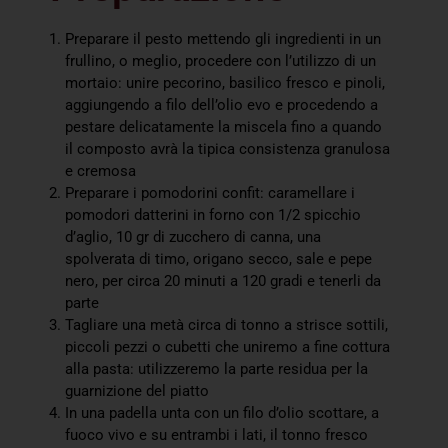
Preparare il pesto mettendo gli ingredienti in un
frullino, o meglio, procedere con l’utilizzo di un
mortaio: unire pecorino, basilico fresco e pinoli,
aggiungendo a filo dell’olio evo e procedendo a
pestare delicatamente la miscela fino a quando
il composto avrà la tipica consistenza granulosa
e cremosa
Preparare i pomodorini confit: caramellare i
pomodori datterini in forno con 1/2 spicchio
d’aglio, 10 gr di zucchero di canna, una
spolverata di timo, origano secco, sale e pepe
nero, per circa 20 minuti a 120 gradi e tenerli da
parte
Tagliare una metà circa di tonno a strisce sottili,
piccoli pezzi o cubetti che uniremo a fine cottura
alla pasta: utilizzeremo la parte residua per la
guarnizione del piatto
In una padella unta con un filo d’olio scottare, a
fuoco vivo e su entrambi i lati, il tonno fresco