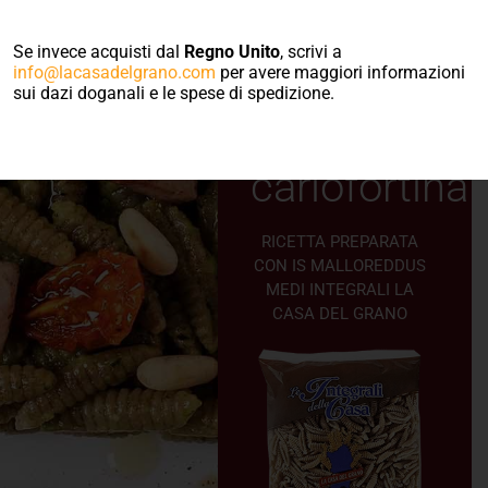
medi
Se invece acquisti dal
Regno Unito
, scrivi a
integrali
info@lacasadelgrano.com
per avere maggiori informazioni
sui dazi doganali e le spese di spedizione.
alla
carlofortina
RICETTA PREPARATA
CON IS MALLOREDDUS
MEDI INTEGRALI LA
CASA DEL GRANO