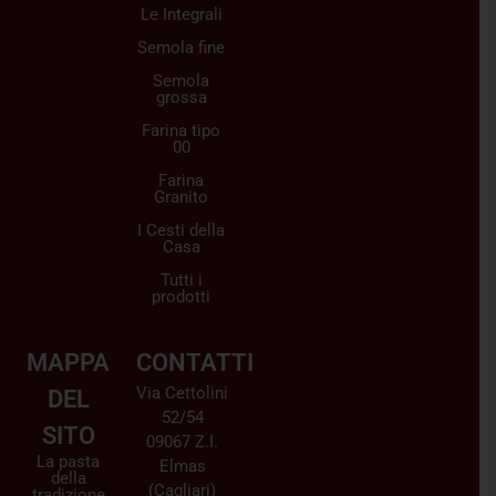
Le Integrali
Semola fine
Semola
grossa
Farina tipo
00
Farina
Granito
I Cesti della
Casa
Tutti i
prodotti
MAPPA
CONTATTI
Via Cettolini
DEL
52/54
SITO
09067 Z.I.
La pasta
Elmas
della
(Cagliari)
tradizione