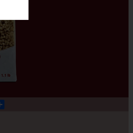
p
ok
mail
Condividi