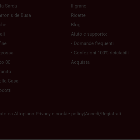
la Sarda
Il grano
rronis de Busa
Ricette
che
Blog
ali
Aiuto e supporto:
ine
• Domande frequenti
grossa
• Confezioni 100% riciclabili
po 00
Acquista
ranito
ella Casa
rodotti
zato da
Altopiano
|
Privacy e cookie policy
|
Accedi/Registrati