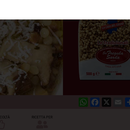
WhatsAp
Facebo
X
E
ICOLTÀ
RICETTA PER