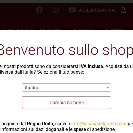
ACCEDI/REGISTRATI
LLA TRADIZIONE
PRODOTTI
IL GRANO
RICETTE
Benvenuto sullo shop
Fregola 
dei nostri prodotti sono da considerarsi
IVA inclusa
. Acquisti da 
iversa dall’Italia? Seleziona il tuo paese:
e ricotta
Austria
RICETTA PREPARATA CON 
Cambia nazione
 acquisti dal
Regno Unito
, scrivi a
info@lacasadelgrano.com
pe
informazioni sui dazi doganali e le spese di spedizione.