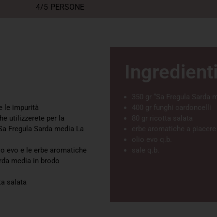
4/5
PERSONE
Ingredient
350 gr “Sa Fregula Sarda 
 le impurità
400 gr funghi cardoncelli
he utilizzerete per la
80 gr ricotta salata
Sa Fregula Sarda media La
erbe aromatiche a piacere
olio evo q.b.
olio evo e le erbe aromatiche
sale q.b.
arda media in brodo
ta salata