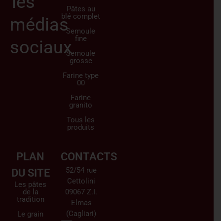
les
Pâtes au
blé complet
médias
Semoule
fine
sociaux
Semoule
grosse
Farine type
00
Farine
granito
Tous les
produits
PLAN
CONTACTS
52/54 rue
DU SITE
Cettolini
Les pâtes
de la
09067 Z.I.
tradition
Elmas
(Cagliari)
Le grain