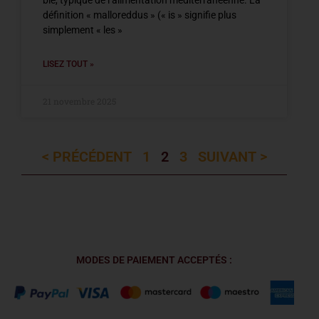
blé, typique de l’alimentation méditerranéenne. La
définition « malloreddus » (« is » signifie plus
simplement « les »
LISEZ TOUT »
21 novembre 2025
< PRÉCÉDENT
1
2
3
SUIVANT >
MODES DE PAIEMENT ACCEPTÉS :