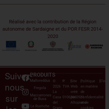
Réalisé avec la contribution de la Région
autonome de Sardaigne et du POR FESR 2014-
2020
Suivez-
PRODUITS
Malloreddus
©
–
P.
|
Site
|
Politique
|
S’insc
nous
2026
TVA
Web
en matière
Fregola
La
:
créé
de
Maccarrones
sur
Casa
01062660921
par
confidentialité
de Busa
del
Altopiano
et de
Le Rustiche
Grano
cookies