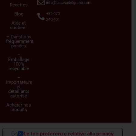
info@lacasadelgrano.com
Recettes
Blog
+39 070
240 401
Aide et
soutien :
– Questions
fréquemment
posées
–
Emballage
100%
recyclable
–
Importateurs
et
détaillants
autorisé
Acheter nos
produits
Le tue preferenze relative alla privacy