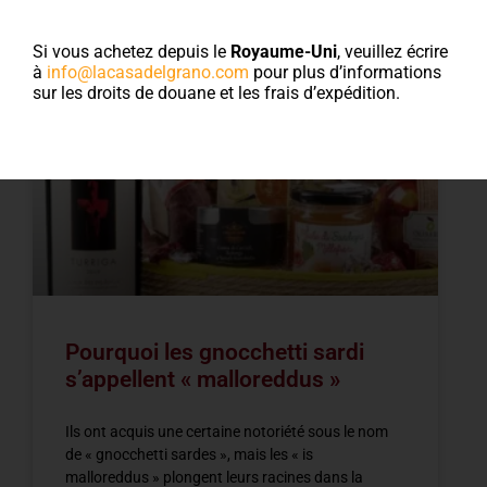
Blog
Si vous achetez depuis le
Royaume-Uni
, veuillez écrire
à
info@lacasadelgrano.com
pour plus d’informations
sur les droits de douane et les frais d’expédition.
NEWS
Pourquoi les gnocchetti sardi
s’appellent « malloreddus »
Ils ont acquis une certaine notoriété sous le nom
de « gnocchetti sardes », mais les « is
malloreddus » plongent leurs racines dans la