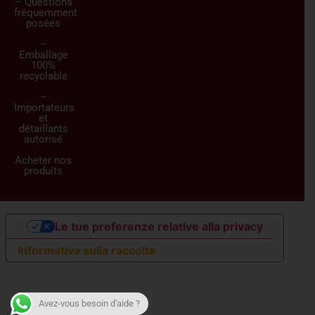
– Questions
fréquemment
posées
–
Emballage
100%
recyclable
–
Importateurs
et
détaillants
autorisé
Acheter nos
produits
Le tue preferenze relative alla privacy
Informativa sulla raccolta
Avez-vous besoin d'aide ?