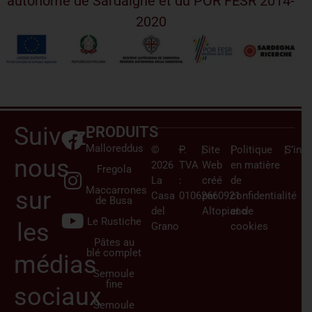
autonome de Sardaigne et du POR FESR 2014-
2020
Suivez-
PRODUITS
Malloreddus
©
–
P.
|
Site
|
Politique
|
S’insc
nous
2026
TVA
Web
en matière
Fregola
La
:
créé
de
Maccarrones
sur
Casa
01062660921
par
confidentialité
de Busa
del
Altopiano
et de
Le Rustiche
les
Grano
cookies
Pâtes au
blé complet
médias
Semoule
fine
sociaux
Semoule