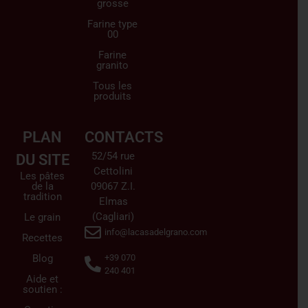
grosse
Farine type
00
Farine
granito
Tous les
produits
PLAN
CONTACTS
52/54 rue
DU SITE
Cettolini
Les pâtes
de la
09067 Z.I.
tradition
Elmas
(Cagliari)
Le grain
info@lacasadelgrano.com
Recettes
Blog
+39 070
240 401
Aide et
soutien :