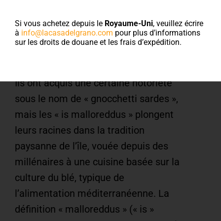
gnocchetti sardi
s’appellent
Si vous achetez depuis le
Royaume-Uni
, veuillez écrire
à
info@lacasadelgrano.com
pour plus d’informations
sur les droits de douane et les frais d’expédition.
« malloreddus »
Ils ont acquis une certaine notoriété
sous le nom de « gnocchetti sardes »,
mais les « is malloreddus » plongent
leurs racines dans la tradition
paysanne de l’île, vouée depuis des
millénaires à une cuisine basée sur la
culture du blé, typique de
l’alimentation méditerranéenne. La
définition « malloreddus » (« is »