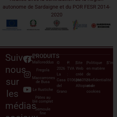
autonome de Sardaigne et du POR FESR 2014-
2020
Suivez-
PRODUITS
Malloreddus
©
–
P.
|
Site
|
Politique
|
S’insc
nous
2026
TVA
Web
en matière
Fregola
La
:
créé
de
Maccarrones
sur
Casa
01062660921
par
confidentialité
de Busa
del
Altopiano
et de
Le Rustiche
les
Grano
cookies
Pâtes au
blé complet
médias
Semoule
fine