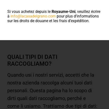
Informativa ai sensi del
Si vous achetez depuis le
Royaume-Uni
, veuillez écrire
à
info@lacasadelgrano.com
pour plus d’informations
Regolamento UE 2016/679
sur les droits de douane et les frais d’expédition.
(“GDPR”)
QUALI TIPI DI DATI
RACCOGLIAMO?
Quando usi i nostri servizi, accetti che la
nostra azienda raccolga alcuni tuoi dati
personali. Questa pagina ha lo scopo di
dirti quali dati raccogliamo, perché e
come li usiamo. Trattiamo due tipi di dati: