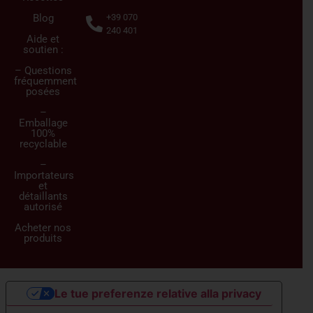
Blog
+39 070
240 401
Aide et
soutien :
– Questions
fréquemment
posées
–
Emballage
100%
recyclable
–
Importateurs
et
détaillants
autorisé
Acheter nos
produits
Le tue preferenze relative alla privacy