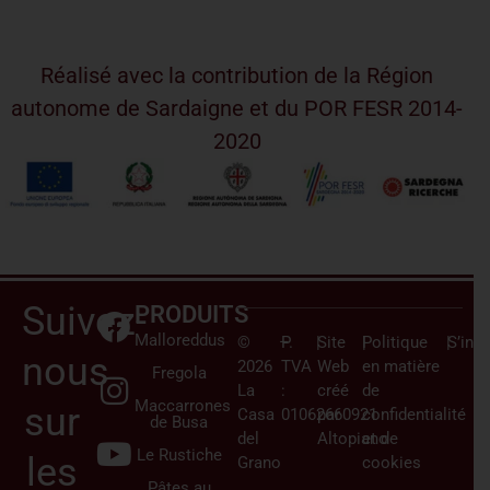
Réalisé avec la contribution de la Région
autonome de Sardaigne et du POR FESR 2014-
2020
Suivez-
PRODUITS
Malloreddus
©
–
P.
|
Site
|
Politique
|
S’insc
nous
2026
TVA
Web
en matière
Fregola
La
:
créé
de
Maccarrones
sur
Casa
01062660921
par
confidentialité
de Busa
del
Altopiano
et de
Le Rustiche
les
Grano
cookies
Pâtes au