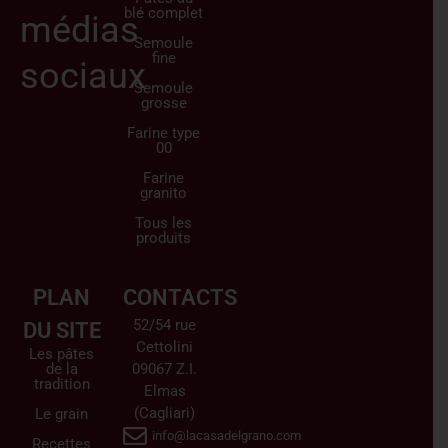
blé complet
médias
Semoule
fine
sociaux
Semoule
grosse
Farine type
00
Farine
granito
Tous les
produits
PLAN
CONTACTS
52/54 rue
DU SITE
Cettolini
Les pâtes
de la
09067 Z.I.
tradition
Elmas
(Cagliari)
Le grain
info@lacasadelgrano.com
Recettes